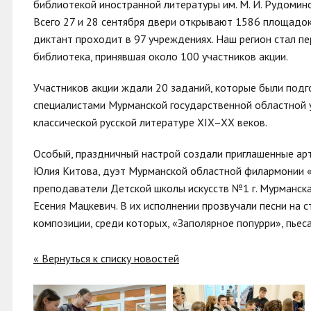
библиотекой иностранной литературы им. М. И. Рудомино
Всего 27 и 28 сентября двери открывают 1586 площадок
диктант проходит в 97 учреждениях. Наш регион стал п
библиотека, принявшая около 100 участников акции.
Участников акции ждали 20 заданий, которые были под
специалистами Мурманской государственной областной у
классической русской литературе XIX–XX веков.
Особый, праздничный настрой создали приглашенные арт
Юлия Китова, дуэт Мурманской областной филармонии «С
преподаватели Детской школы искусств №1 г. Мурманска:
Есения Мацкевич. В их исполнении прозвучали песни на
композиции, среди которых, «Заполярное попурри», пьес
« Вернуться к списку новостей