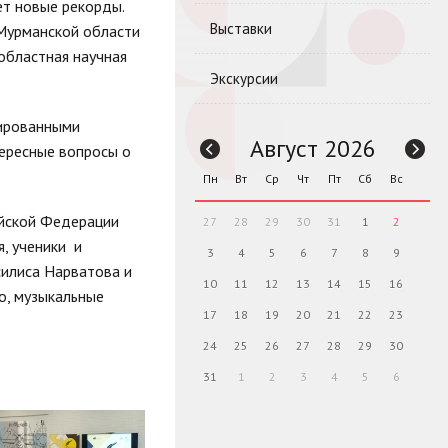
ет новые рекорды.
Выставки
 Мурманской области
областная научная
Экскурсии
цированными
Август 2026
тересные вопросы о
Пн
Вт
Ср
Чт
Пт
Сб
Вс
ийской Федерации
27
28
29
30
31
1
2
, ученики и
3
4
5
6
7
8
9
силиса Нарватова и
10
11
12
13
14
15
16
о, музыкальные
17
18
19
20
21
22
23
.
24
25
26
27
28
29
30
31
1
2
3
4
5
6