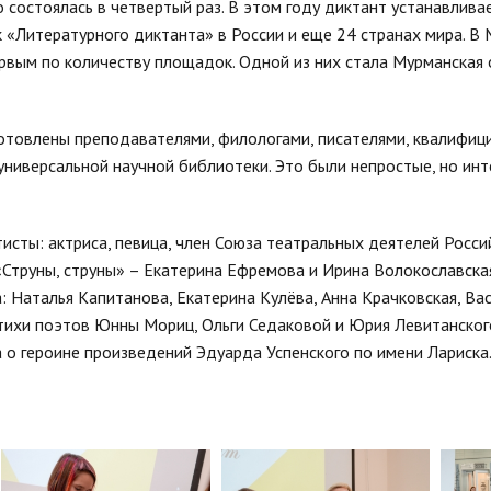
 состоялась в четвертый раз. В этом году диктант устанавлива
 «Литературного диктанта» в России и еще 24 странах мира. В
ервым по количеству площадок. Одной из них стала Мурманская 
готовлены преподавателями, филологами, писателями, квалифи
ниверсальной научной библиотеки. Это были непростые, но ин
исты: актриса, певица, член Союза театральных деятелей Росс
труны, струны» – Екатерина Ефремова и Ирина Волокославская
 Наталья Капитанова, Екатерина Кулёва, Анна Крачковская, Ва
 стихи поэтов Юнны Мориц, Ольги Седаковой и Юрия Левитанског
а о героине произведений Эдуарда Успенского по имени Лариска