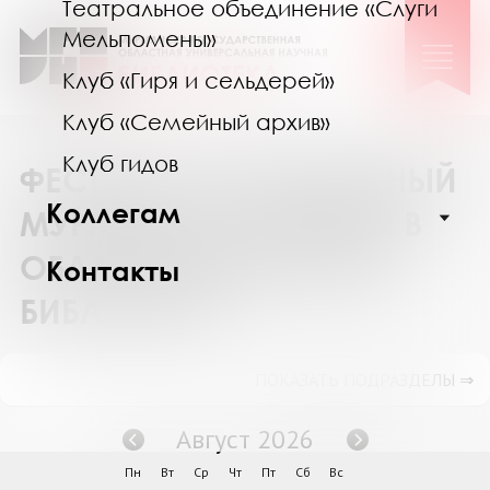
Театральное объединение «Слуги
Мельпомены»
Клуб «Гиря и сельдерей»
Клуб «Семейный архив»
Клуб гидов
ФЕСТИВАЛЬ «ЗАПОВЕДНЫЙ
Коллегам
МУРМАН» СОСТОЯЛСЯ В
ОБЛАСТНОЙ НАУЧНОЙ
Контакты
БИБЛИОТЕКЕ
ПОКАЗАТЬ ПОДРАЗДЕЛЫ ⇒
Август 2026
Пн
Вт
Ср
Чт
Пт
Сб
Вс