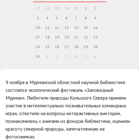
27
28
29
30
31
1
2
3
4
5
6
7
8
9
10
11
12
13
14
15
16
17
18
19
20
21
22
23
24
25
26
27
28
29
30
31
1
2
3
4
5
6
9 ноября в Мурманской областной научной библиотеке
состоялся экологический фестиваль «Заповедный
Мурман». Любители природы Кольского Севера приняли
участие в интеллектуально-познавательных командных
играх, ответили на вопросы интерактивных викторин,
познакомились с книгами из фондов библиотеки, оценили
красоту северной природы, запечатленную на
фотоснимках.