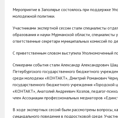
Мероприятие в Заполярье состоялось при поддержке Уп
молодежной политики.
Участниками экспертной сессии стали специалисты отде
образования и науки Мурманской области, специалисты 
ответственные секретари муниципальных комиссий по де
С приветственным словом выступила Уполномоченный по
Спикерами события стали Александр Александрович Шацк
Петербургского государственного бюджетного учрежден
среди молодежи «КОНТАКТ», Дмитрий Романович Чернуха
государственного бюджетного учреждения «Городской ц
«КОНТАКТ», Анатолий Андреевич Козлов, педагог-психо
член Ассоциации профессиональных медиаторов «Единс
В ходе экспертных сессий были рассмотрены вопросы, к
суицидального поведения в подростковой среде. Участ