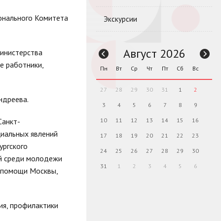
онального Комитета
Экскурсии
Август 2026
Министерства
е работники,
Пн
Вт
Ср
Чт
Пт
Сб
Вс
27
28
29
30
31
1
2
ндреева.
3
4
5
6
7
8
9
Санкт-
10
11
12
13
14
15
16
циальных явлений
17
18
19
20
21
22
23
ургского
24
25
26
27
28
29
30
ий среди молодежи
31
1
2
3
4
5
6
й помощи Москвы,
ия, профилактики