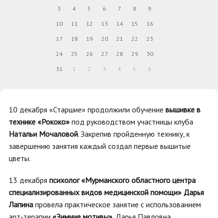
3
4
5
6
7
8
9
10
11
12
13
14
15
16
17
18
19
20
21
22
23
24
25
26
27
28
29
30
31
1
2
3
4
5
6
10 декабря «Старшие» продолжили обучение
вышивке в
технике «Рококо»
под руководством участницы клуба
Натальи Мочаловой
. Закрепив пройденную технику, к
завершению занятия каждый создал первые вышитые
цветы.
13 декабря
психолог «Мурманского областного центра
специализированных видов медицинской помощи» Дарья
Лапина
провела практическое занятие с использованием
арт-терапии
«Зимние мотивы»
. Дарья Павловна