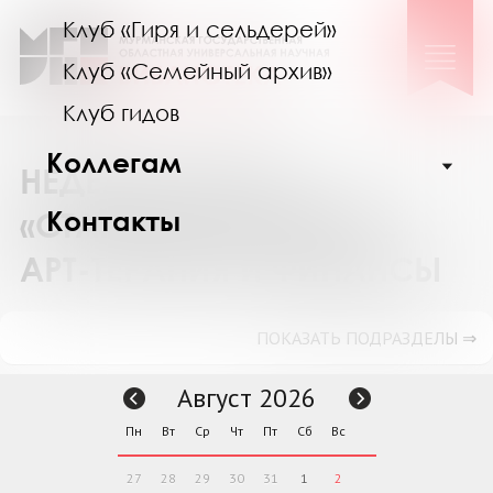
Клуб «Гиря и сельдерей»
Клуб «Семейный архив»
Клуб гидов
Коллегам
НЕДЕЛЯ В КЛУБЕ
Контакты
«СТАРШИЕ»: ВЫШИВКА,
АРТ-ТЕРАПИЯ И ФИНАНСЫ
ПОКАЗАТЬ ПОДРАЗДЕЛЫ ⇒
Август 2026
Пн
Вт
Ср
Чт
Пт
Сб
Вс
27
28
29
30
31
1
2