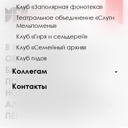
Клуб «Заполярная фонотека»
Театральное объединение «Слуги
Мельпомены»
Клуб «Гиря и сельдерей»
В МУРМАНСКОЙ
Клуб «Семейный архив»
ОБЛАСТНОЙ НАУЧНОЙ
Клуб гидов
БИБЛИОТЕКЕ
Коллегам
ПОЗНАКОМИЛИСЬ С
Контакты
НОВЫМ ВЫПУСКОМ
АЛЬМАНАХА «ПЛОЩАДЬ
ПЕРВОУЧИТЕЛЕЙ»