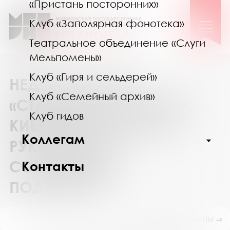
«Пристань посторонних»
Клуб «Заполярная фонотека»
Театральное объединение «Слуги
Мельпомены»
Клуб «Гиря и сельдерей»
НЕДЕЛЯ В КЛУБЕ
Клуб «Семейный архив»
«СТАРШИЕ»: ЭКОЛОГИЯ,
Клуб гидов
КИБЕРБЕЗОПАСНОСТЬ,
Коллегам
РУКОДЕЛИЕ И
СОЦИАЛЬНАЯ
Контакты
ПОДДЕРЖКА
ПОКАЗАТЬ ПОДРАЗДЕЛЫ ⇒