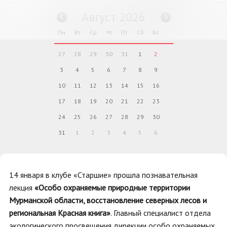
Август 2026
Пн
Вт
Ср
Чт
Пт
Сб
Вс
27
28
29
30
31
1
2
3
4
5
6
7
8
9
10
11
12
13
14
15
16
17
18
19
20
21
22
23
24
25
26
27
28
29
30
31
1
2
3
4
5
6
14 января в клубе «Старшие» прошла познавательная
лекция
«Особо охраняемые природные территории
Мурманской области, восстановление северных лесов и
региональная Красная книга»
. Главный специалист отдела
экологического просвещения дирекции особо охраняемых