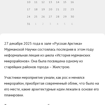
10
11
12
13
14
15
16
17
18
19
20
21
22
23
24
25
26
27
28
29
30
31
1
2
3
4
5
6
27 декабря 2025 года в зале «Русская Арктика»
Мурманской Научки состоялась последняя в этом году
неформальная лекция из цикла «История мурманских
микрорайонов». Она была посвящена одному из
старейших районов города – Жилстрою.
Участники мероприятия узнали, как рос и менялся
микрорайон, приобретая современный облик, что было на
его месте, какие архитектурные идеи лежали в основе его
планировки.