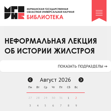
Клуб «Гиря и сельдерей»
Клуб «Семейный архив»
Клуб гидов
Коллегам
НЕФОРМАЛЬНАЯ ЛЕКЦИЯ
Контакты
ОБ ИСТОРИИ ЖИЛСТРОЯ
ПОКАЗАТЬ ПОДРАЗДЕЛЫ ⇒
Август 2026
Пн
Вт
Ср
Чт
Пт
Сб
Вс
27
28
29
30
31
1
2
3
4
5
6
7
8
9