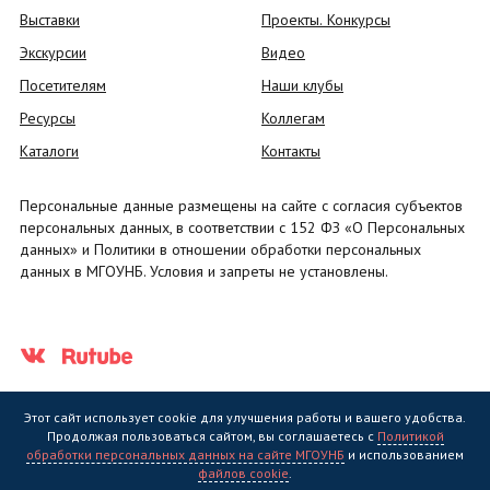
Выставки
Проекты. Конкурсы
Экскурсии
Видео
Посетителям
Наши клубы
Ресурсы
Коллегам
Каталоги
Контакты
Персональные данные размещены на сайте с согласия субъектов
персональных данных, в соответствии с 152 ФЗ «О Персональных
данных» и Политики в отношении обработки персональных
данных в МГОУНБ. Условия и запреты не установлены.
Этот сайт использует cookie для улучшения работы и вашего удобства.
Продолжая пользоваться сайтом, вы соглашаетесь с
Политикой
обработки персональных данных на сайте МГОУНБ
и использованием
Государственное областное бюджетное учреждение культуры
файлов cookie
.
"Мурманская государственная областная универсальная научная