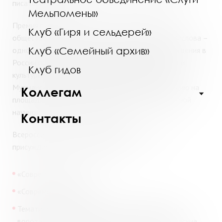
писателей России».
Мельпомены»
Премия посвящена памяти писателя, полярника,
Клуб «Гиря и сельдерей»
общественного деятеля Виталия Семеновича Маслова
–
Клуб «Семейный архив»
одного из инициаторов и организаторов возрождения в
России праздника Дня славянской письменности и
Клуб гидов
культуры в 1986 году. По инициативе писателя в
Мурманске появился памятник Кириллу и Мефодию на
Коллегам
площади Первоучителей перед зданием областной
научной библиотеки в 1990 году.
Контакты
Всероссийская Арктическая премия его имени
присуждается в трех номинациях:
«Современная проза».
«Современная поэзия».
Тематическая номинация «Кольское Заполярье –
ворота Арктики» (литературные и публицистические