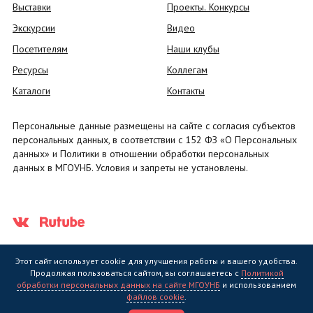
Выставки
Проекты. Конкурсы
Экскурсии
Видео
Посетителям
Наши клубы
Ресурсы
Коллегам
Каталоги
Контакты
Персональные данные размещены на сайте с согласия субъектов
персональных данных, в соответствии с 152 ФЗ «О Персональных
данных» и Политики в отношении обработки персональных
данных в МГОУНБ. Условия и запреты не установлены.
Этот сайт использует cookie для улучшения работы и вашего удобства.
Продолжая пользоваться сайтом, вы соглашаетесь с
Политикой
обработки персональных данных на сайте МГОУНБ
и использованием
Государственное областное бюджетное учреждение культуры
файлов cookie
.
"Мурманская государственная областная универсальная научная