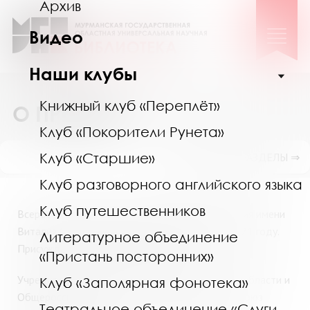
Архив
Видео
Наши клубы
Книжный клуб «Переплёт»
О ПРЕМИИ
Клуб «Покорители Рунета»
Клуб «Старшие»
ПОКАЗАТЬ ПОДРАЗДЕЛЫ ⇒
Клуб разговорного английского языка
Клуб путешественников
Всероссийская Арктическая литературная премия имени
Виталия Семеновича Маслова учреждена в 2021 году.
Литературное объединение
Присуждается один раз в два года.
«Пристань посторонних»
Учредители премии
–
Губернатор Мурманской области и
Клуб «Заполярная фонотека»
Общероссийская общественная организация «Союз
Театральное объединение «Слуги