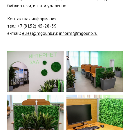
библиотеки, в т.ч. и удаленно.
Контактная информация:
тел.:
+7 (8152) 45-28-39
e-mail:
elres@mgounb.ru
;
inform@mgounb.ru