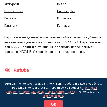
Экскурсии
Видео
Посетителям
Наши клубы
Ресурсы
Коллегам
Каталоги
Контакты
Персональные данные размещены на сайте с согласия субъектов
персональных данных, в соответствии с 152 ФЗ «О Персональных
данных» и Политики в отношении обработки персональных
данных в МГОУНБ. Условия и запреты не установлены.
Этот сайт использует cookie для улучшения работы и вашего удобства.
Продолжая пользоваться сайтом, вы соглашаетесь с
Политикой
обработки персональных данных на сайте МГОУНБ
и использованием
Государственное областное бюджетное учреждение культуры
файлов cookie
.
"Мурманская государственная областная универсальная научная
библиотека" (МГОУНБ) © 2006 - 2026
ОК