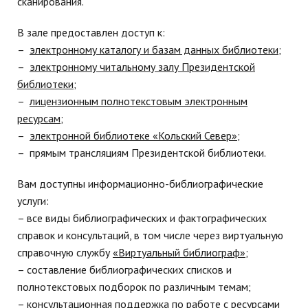
сканирования.
В зале предоставлен доступ к:
–
электронному каталогу и базам данных библиотеки;
–
электронному читальному залу Президентской
библиотеки;
–
лицензионным полнотекстовым электронным
ресурсам
;
–
электронной библиотеке «Кольский Север»
;
– прямым трансляциям Президентской библиотеки.
Вам доступны информационно-библиографические
услуги:
– все виды библиографических и фактографических
справок и консультаций, в том числе через виртуальную
справочную службу
«Виртуальный библиограф»;
– составление библиографических списков и
полнотекстовых подборок по различным темам;
– консультационная поддержка по работе с ресурсами