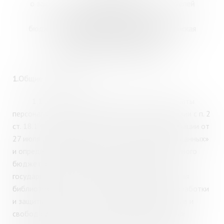
о защите персональных данных пользователей
Государственного областного
бюджетного учреждения культуры «Мурманская
государственная областная
универсальная научная библиотека»
1.Общие положения
1.1.
Настоящая Политика в отношении защиты
персональных данных разработана в соответствии с п. 2
ст. 18.1 Федерального закона Российской Федерации от
27 июля 2006 года №152-ФЗ «О персональных данных»
и определяет позицию Государственного областного
бюджетного учреждения культуры «Мурманская
государственная областная универсальная научная
библиотека» (далее – МГОУНБ) в отношении обработки
и защиты персональных данных, соблюдения прав и
свобод субъектов предоставления персональных