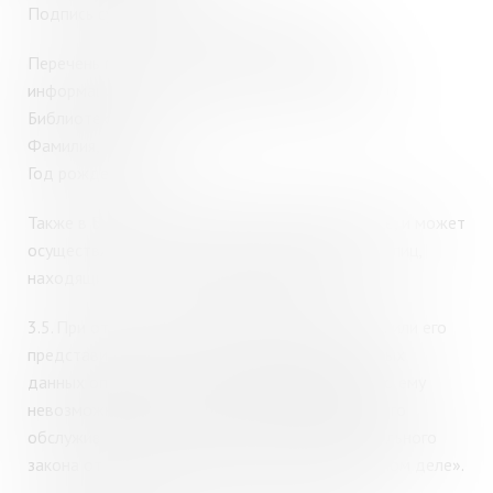
Подпись субъекта персональных данных.
Перечень персональных данных, вносимых в
информационную систему персональных данных
Библиотеки.
Фамилия, имя, отчество
Год рождения.
Также в Библиотеке ведется видеонаблюдение, и может
осуществляться обработка видеоизображения лиц,
находящихся на территории библиотеки.
3.5.
При отказе субъекта персональных данных или его
представителя от предоставления персональных
данных оператору – субъекту разъясняется, что ему
невозможно предоставить услуги библиотечного
обслуживания на основании статьи 13 Федерального
закона от 29.12.1994 № 78-ФЗ «О
библиотечном деле».