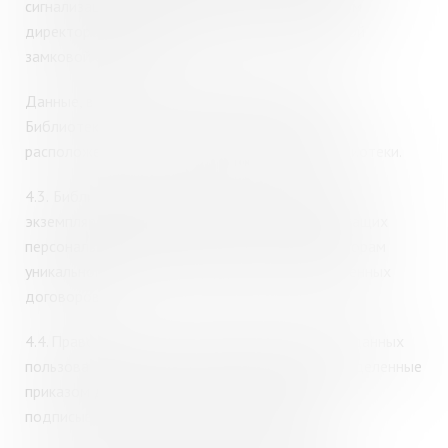
сигнализацией, которые определяются приказом
директора, в шкафах (картотеках) с центральной
замковой системой.
Данные, вносимые в информационную систему
Библиотеки, хранятся на серверах Библиотеки,
расположенных по юридическому адресу Библиотеки.
4.3.
Библиотека осуществляет учет количества
экземпляров материальных носителей, содержащих
персональные данные путем присвоения договорам
уникального номера и ведения реестра заключенных
договоров.
4.4.
Право доступа и обработки персональных данных
пользователей имеют только сотрудники, определенные
приказом директора. Указанные сотрудники
подписывают уведомление (приложение 1).