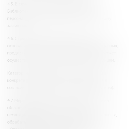
4.5.
В случае изменения персональных данных
Библиотека вносит необходимые изменения в
персональные данные пользователя по его личному
заявлению.
4.6.
С целью оказания библиотечных услуг и на
основании согласия на передачу персональных данных,
предоставленного пользователем, Библиотека может
осуществлять передачу таких данных третьим лицам.
Категории передаваемых данных, перечень лиц и
конкретные цели передачи данных указываются в
согласии (приложение №2 к настоящему положению).
4.7.
Меры, принимаемые МГОУНБ, направленные на
обеспечение сохранности и исключения
несанкционированного доступа персональных данных,
обрабатываемых без средств автоматизации: