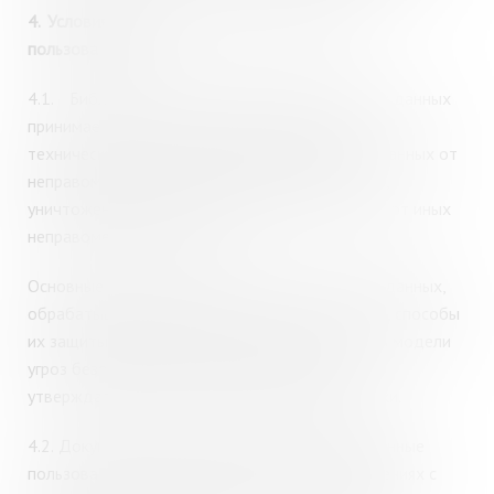
4.
Условия обработки персональных данных
пользователей
4.1.
Библиотека при обработке персональных данных
принимает необходимые организационные и
технические меры для защиты персональных данных от
неправомерного или случайного доступа к ним,
уничтожения, изменения, копирования, а также от иных
неправомерных действий.
Основные угрозы безопасности персональных данных,
обрабатываемых в информационных системах, способы
их защиты разрабатываются и определяются в модели
угроз безопасности персональных данных,
утверждаемой приказом директора библиотеки
.
4.2.
Документы, содержащие персональные данные
пользователей Библиотеки, хранятся в помещениях с