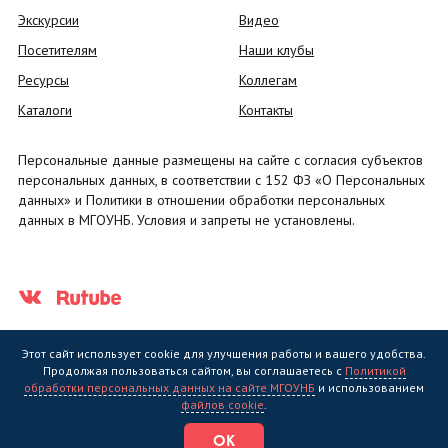
Экскурсии
Видео
Посетителям
Наши клубы
Ресурсы
Коллегам
Каталоги
Контакты
Персональные данные размещены на сайте с согласия субъектов
персональных данных, в соответствии с 152 ФЗ «О Персональных
данных» и Политики в отношении обработки персональных
данных в МГОУНБ. Условия и запреты не установлены.
Этот сайт использует cookie для улучшения работы и вашего удобства.
Продолжая пользоваться сайтом, вы соглашаетесь с
Политикой
обработки персональных данных на сайте МГОУНБ
и использованием
Государственное областное бюджетное учреждение культуры
файлов cookie
.
"Мурманская государственная областная универсальная научная
библиотека" (МГОУНБ) © 2006 - 2026
ОК