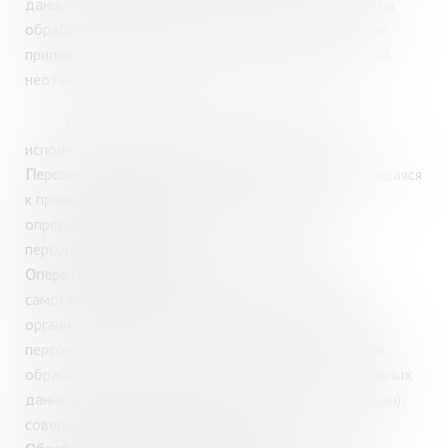
данных. Согласия субъектов персональных данных на
обработку их персональных данных, а также – иные
приложения к настоящему Положению, являются его
неотъемлемой частью.
1.2.
В рамках настоящего Положения
используются следующие термины и определения:
Персональные данные
- любая информация, относящаяся
к прямо или косвенно определенному, или
определяемому физическому лицу (субъекту
персональных данных);
Оператор персональных данных
- МГОУНБ,
самостоятельно или совместно с другими лицами
организующее и (или) осуществляющее обработку
персональных данных, а также определяющее цели
обработки персональных данных, состав персональных
данных, подлежащих обработке, действия (операции),
совершаемые с персональными данными;