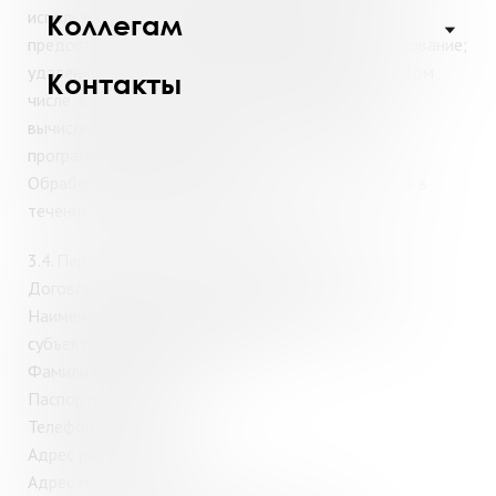
использование; передачу (распространение,
Коллегам
предоставление, доступ); обезличивание; блокирование;
удаление; уничтожение персональных данных, в том
Контакты
числе, с использованием средств электронно-
вычислительной техники и специализированного
программного обеспечения.
Обработка персональных данных осуществляется в
течение срока действия договора.
3.4.
Перечень персональных данных, вносимых в
Договор библиотечного обслуживания:
Наименование оператора, получающего согласие
субъекта персональных данных;
Фамилия, имя, отчество
Паспортные данные
Телефон /
E
-
mail
Адрес регистрации
Адрес места жительства