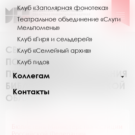
Клуб «Заполярная фонотека»
Театральное объединение «Слуги
Мельпомены»
Клуб «Гиря и сельдерей»
СВОДНЫЙ КАТАЛОГ
Клуб «Семейный архив»
ПОДПИСКИ НА
Клуб гидов
ПЕРИОДИЧЕСКИЕ ИЗДАНИЯ
Коллегам
БИБЛИОТЕК МУРМАНСКОЙ
Контакты
ОБЛАСТИ
Бюллетень Министерства юстиции
Российской Федерации