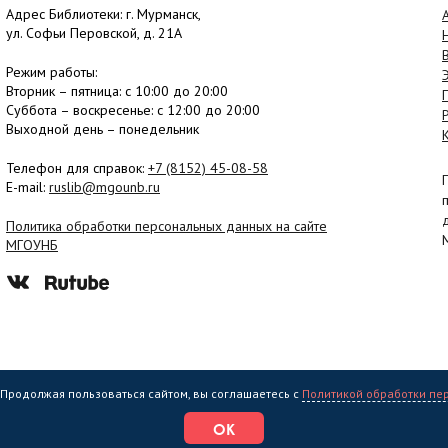
Адрес Библиотеки: г. Мурманск,
ул. Софьи Перовской, д. 21А
Режим работы:
Вторник –
пятница
: с 10:00 до 20:00
Суббота
– в
оскресенье
: c 12:00 до 20:00
Выходной день – понедельник
Телефон для справок:
+7 (8152)
45-08-58
E-mail:
ruslib@mgounb.ru
Политика обработки персональных данных на сайте
МГОУНБ
. Продолжая пользоваться сайтом, вы соглашаетесь с
Политикой обработки пе
еждение культуры "Мурманская государственная областная универсальная на
ОК