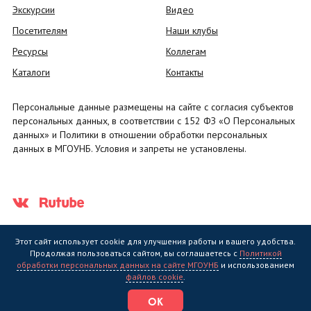
Экскурсии
Видео
Посетителям
Наши клубы
Ресурсы
Коллегам
Каталоги
Контакты
Персональные данные размещены на сайте с согласия субъектов
персональных данных, в соответствии с 152 ФЗ «О Персональных
данных» и Политики в отношении обработки персональных
данных в МГОУНБ. Условия и запреты не установлены.
Этот сайт использует cookie для улучшения работы и вашего удобства.
Продолжая пользоваться сайтом, вы соглашаетесь с
Политикой
обработки персональных данных на сайте МГОУНБ
и использованием
Государственное областное бюджетное учреждение культуры
файлов cookie
.
"Мурманская государственная областная универсальная научная
библиотека" (МГОУНБ) © 2006 - 2026
ОК