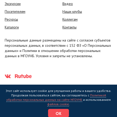
Экскурсии
Видео
Посетителям
Наши клубы
Ресурсы
Коллегам
Каталоги
Контакты
Персональные данные размещены на сайте с согласия субъектов
персональных данных, в соответствии с 152 ФЗ «О Персональных
данных» и Политики в отношении обработки персональных
данных в МГОУНБ. Условия и запреты не установлены.
Этот сайт использует cookie для улучшения работы и вашего удобства.
Продолжая пользоваться сайтом, вы соглашаетесь с
Политикой
обработки персональных данных на сайте МГОУНБ
и использованием
Государственное областное бюджетное учреждение культуры
файлов cookie
.
"Мурманская государственная областная универсальная научная
библиотека" (МГОУНБ) © 2006 - 2026
ОК