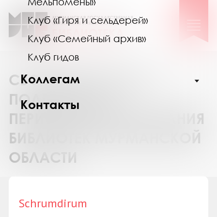
Мельпомены»
Клуб «Гиря и сельдерей»
Клуб «Семейный архив»
Клуб гидов
СВОДНЫЙ КАТАЛОГ
Коллегам
ПОДПИСКИ НА
Контакты
ПЕРИОДИЧЕСКИЕ ИЗДАНИЯ
БИБЛИОТЕК МУРМАНСКОЙ
ОБЛАСТИ
Schrumdirum