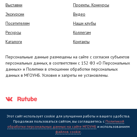
Выставки
Проекты. Конкурсы
Экскурсии
Видео
Посетителям
Наши клубы
Ресурсы
Коллегам
Каталоги
Контакты
Персональные данные размещены на сайте с согласия субъектов
персональных данных, в соответствии с 152 ФЗ «О Персональных
данных» и Политики в отношении обработки персональных
данных в МГОУНБ. Условия и запреты не установлены.
Этот сайт использует cookie для улучшения работы и вашего удобства.
Продолжая пользоваться сайтом, вы соглашаетесь с
Политикой
обработки персональных данных на сайте МГОУНБ
и использованием
Государственное областное бюджетное учреждение культуры
файлов cookie
.
"Мурманская государственная областная универсальная научная