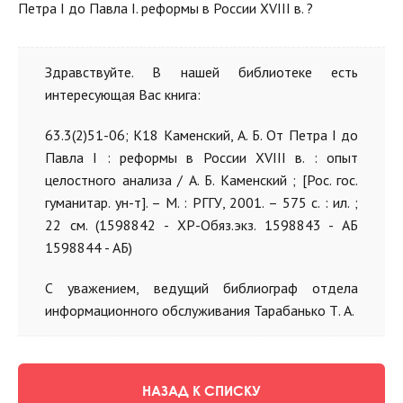
Петра I до Павла I. реформы в России XVIII в. ?
Здравствуйте. В нашей библиотеке есть
интересующая Вас книга:
63.3(2)51-06; К18 Каменский, А. Б. От Петра I до
Павла I : реформы в России XVIII в. : опыт
целостного анализа / А. Б. Каменский ; [Рос. гос.
гуманитар. ун-т]. – М. : РГГУ, 2001. – 575 с. : ил. ;
22 см. (1598842 - ХР-Обяз.экз. 1598843 - АБ
1598844 - АБ)
С уважением, ведущий библиограф отдела
информационного обслуживания Тарабанько Т. А.
НАЗАД К СПИСКУ