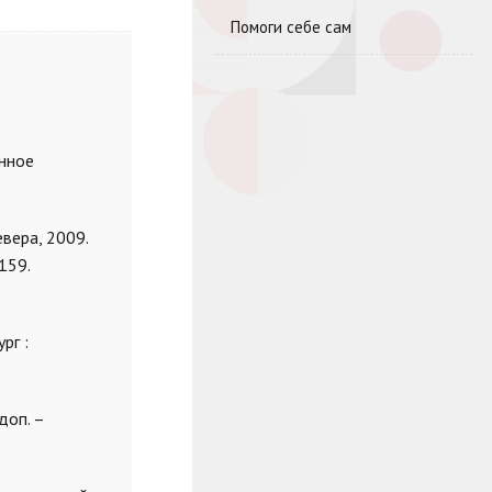
Помоги себе сам
енное
евера, 2009.
159.
рг :
доп. –