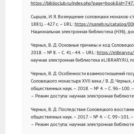
https://biblioclub.ru/index.php?page=book&id=74
Сырцов, И. Я. Возмущение соловецких монахов-стар
1881). - 427 с. – URL:
https://rusneb.ru/catalog
Национальная электронная библиотека (НЭБ), дос
Черных, В. Д. Основные причины и ход Соловецкого 
2018. – № 8. – С. 41–44. – URL:
https://elibrary.
научная электронная библиотека eLIBRARY.RU, по
Черных, В. Д. Особенности взаимоотношений гос
Соловецкого монастыря XVII века / В. Д. Черных, 
общественных наук. – 2018. – № 4. – С. 96–100. 
– Режим доступа: научная электронная библиотек
Черных, В. Д. Последствия Соловецкого восстани
общественных наук. – 2017. – № 4. – С. 99–101. 
– Режим доступа: научная электронная библиотек