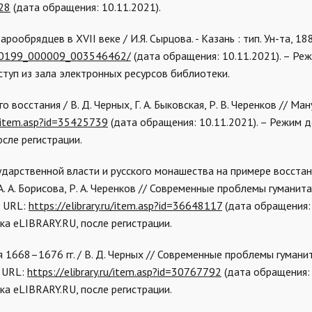
728
(дата обращения: 10.11.2021).
ообрядцев в XVII веке / И.Я. Сырцова. - Казань : тип. Ун-та, 188
/000199_000009_003546462/
(дата обращения: 10.11.2021). – Ре
туп из зала электронных ресурсов библиотеки.
восстания / В. Д. Черных, Г. А. Быковская, Р. В. Черенков // Ман
ru/item.asp?id=35425739
(дата обращения: 10.11.2021). – Режим д
сле регистрации.
ударственной власти и русского монашества на примере восстан
А. А. Борисова, Р. А. Черенков // Современные проблемы гуманит
– URL:
https://elibrary.ru/item.asp?id=36648117
(дата обращения: 
а eLIBRARY.RU, после регистрации.
я 1668–1676 гг. / В. Д. Черных // Современные проблемы гумани
– URL:
https://elibrary.ru/item.asp?id=30767792
(дата обращения: 
а eLIBRARY.RU, после регистрации.