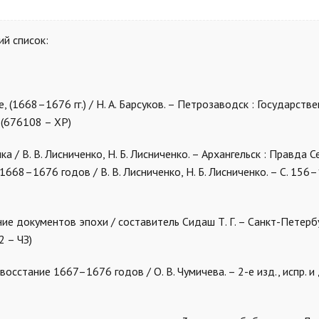
й список:
е, (1668–1676 гг.) / Н. А. Барсуков. – Петрозаводск : Государств
 (676108 – ХР)
а / В. В. Лисниченко, Н. Б. Лисниченко. – Архангельск : Правда С
 1668–1676 годов / В. В. Лисниченко, Н. Б. Лисниченко. – С. 156–
ие документов эпохи / составитель Сидаш Т. Г. – Санкт-Петербу
2 – ЧЗ)
осстание 1667–1676 годов / О. В. Чумичева. – 2-е изд., испр. и 