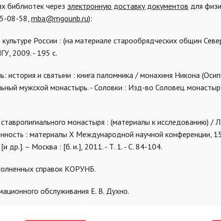
их библиотек через
электронную доставку документов
для физи
45-08-58,
mba@mgounb.ru
):
 культуре России : (на материале старообрядческих общин Севе
ГУ, 2009. - 195 с.
ь: история и святыни : книга паломника / монахиня Никона (Осипе
ый мужской монастырь. - Соловки : Изд-во Соловец. монастыря,
ставропигиального монастыря : (материалы к исследованию) / Л.
еменность : материалы Х Международной научной конференции, 1
.]. – Москва : [б. и.], 2011. - Т. 1. - С. 84-104.
полненных справок КОРУНБ.
ационного обслуживания Е. В. Духно.