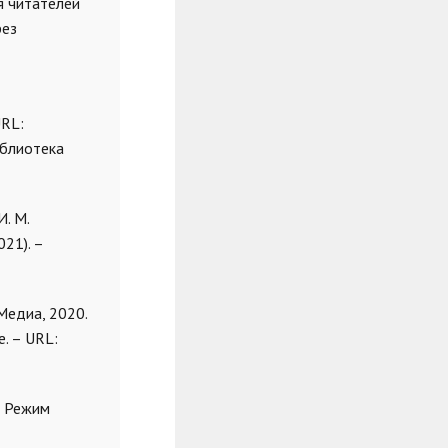
я читателей
рез
URL:
иблиотека
И. М.
21). –
-Медиа, 2020.
. – URL:
 – Режим