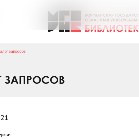
алог запросов
Г ЗАПРОСОВ
021
еркви