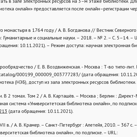
ать в зале электронных ресурсов на 3–м этаже библиотеки. Дл
иотека онлайн» предоставляется после онлайн–регистрации че
го монастыря в 1764 году / А. В. Богданова // Вестник Северного
 Гуманитарные и социальные науки. – 2018. – № 2. – С. 5–14. – 
ращения: 10.11.2021). – Режим доступа: научная электронная б
ообрядчество / Е. В. Воздвиженская. - Москва : Т-во типо-лит. 
ru/catalog/000199_000009_003777283/ (дата обращения: 10.11.20
отека (НЭБ), доступ из зала электронных ресурсов библиотеки.
. В 2 томах. Том 2 / А. В. Карташёв. – Москва ; Берлин : Директ
ная система «Университетская библиотека онлайн», по подписке
2213
(дата обращения: 10.11.2021).
II в. / А. В. Крамер. – Санкт-Петербург : Алетейя, 2010. – 367 с.
верситетская библиотека онлайн», по подписке. – URL: