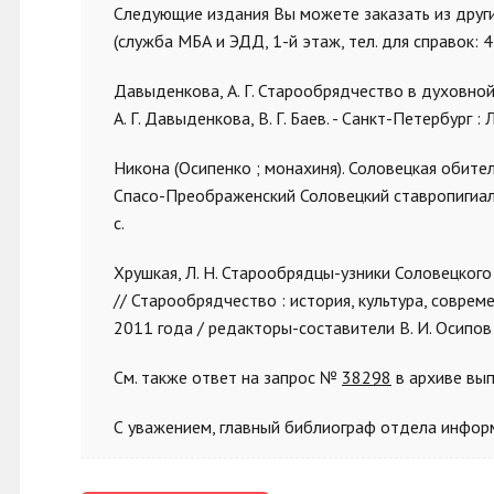
Следующие издания Вы можете заказать из друг
(служба МБА и ЭДД, 1-й этаж, тел. для справок: 
Давыденкова, А. Г. Старообрядчество в духовной
А. Г. Давыденкова, В. Г. Баев. - Санкт-Петербург : Л
Никона (Осипенко ; монахиня). Соловецкая обител
Спасо-Преображенский Соловецкий ставропигиальн
с.
Хрушкая, Л. Н. Старообрядцы-узники Соловецкого 
// Старообрядчество : история, культура, совр
2011 года / редакторы-составители В. И. Осипов [и др
См. также ответ на запрос №
38298
в архиве вы
С уважением, главный библиограф отдела информ