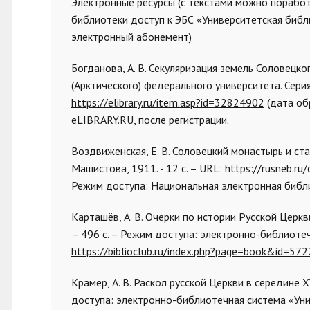
Электронные ресурсы (с текстами можно поработ
библиотеки доступ к ЭБС «Университетская библ
электронный абонемент
)
Богданова, А. В. Секуляризация земель Соловецко
(Арктического) федерального университета. Серия:
https://elibrary.ru/item.asp?id=32824902
(дата об
eLIBRARY.RU, после регистрации.
Воздвиженская, Е. В. Соловецкий монастырь и стар
Машистова, 1911. - 12 с. – URL: https://rusneb.
Режим доступа: Национальная электронная библи
Карташёв, А. В. Очерки по истории Русской Церкви
– 496 с. – Режим доступа: электронно-библиотеч
https://biblioclub.ru/index.php?page=book&id=57
Крамер, А. В. Раскол русской Церкви в середине XV
доступа: электронно-библиотечная система «Уни