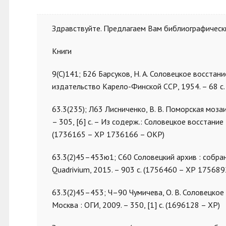
Здравствуйте. Предлагаем Вам библиографически
Книги
9(С)141; Б26 Барсуков, Н. А. Соловецкое восстани
издательство Карело-Финской ССР, 1954. – 68 с.
63.3(235); Л63 Лисниченко, В. В. Поморская мозаик
– 305, [6] c. – Из содерж.: Соловецкое восстание
(1736165 – ХР 1736166 – ОКР)
63.3(2)45–453ю1; С60 Соловецкий архив : собран
Quadrivium, 2015. – 903 с. (1756460 – ХР 175689
63.3(2)45–453; Ч–90 Чумичева, О. В. Соловецкое в
Москва : ОГИ, 2009. – 350, [1] с. (1696128 – ХР)