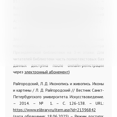
85.143(2=411.2)я61; Р89 Русская иконопись =
Russian icon painting : [большая коллекция / автор
текста: Евгений Трубецкой ; составитель: Андрей
Астахов]. – Москва : Белый город, [20--]. – 975 с. :
цв. ил. – (Большая коллекция). (В-1830154 - ХР)
Электронные ресурсы (с текстами можно
поработать в зале Регионального центра
Президентской библиотеки на 3-м этаже. Для
читателей библиотеки часть полнотекстовых баз
данных доступна после онлайн-регистрации
через
электронный абонемент
)
Райгородский, Л. Д. Иконопись и живопись. Иконы
и картины / Л. Д. Райгородский // Вестник Санкт-
Петербургского университета. Искусствоведение.
– 2014. – № 1. – С. 126-138. – URL:
https://www.elibrary.ru/item.asp?id=21396842
(дата обращения: 18.06.2025). – Режим доступа: