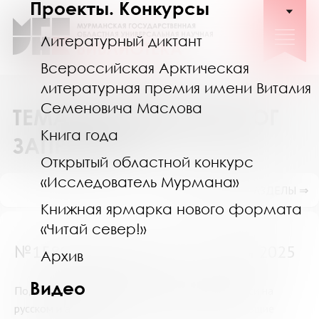
Проекты. Конкурсы
Литературный диктант
Всероссийская Арктическая
литературная премия имени Виталия
Семеновича Маслова
ТЕМАТИЧЕСКИЙ КАТАЛОГ
Книга года
ЗАПРОСОВ
Открытый областной конкурс
«Исследователь Мурмана»
ПОКАЗАТЬ ПОДРАЗДЕЛЫ ⇒
Книжная ярмарка нового формата
«Читай север!»
№15806 (Мурманск) от 15 июня 2025
Архив
Видео
Подберите пожалуйста литературу по иконописи на
русском и английском языках и издания содержащие