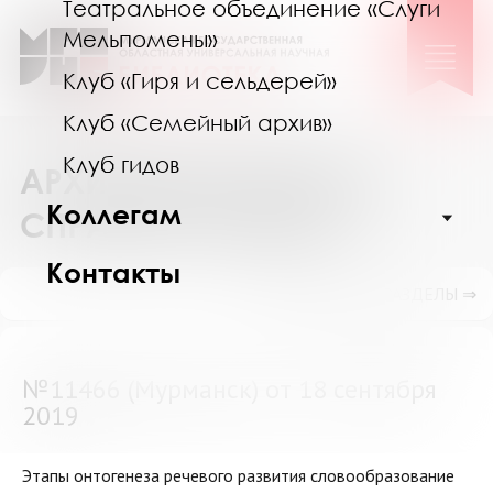
Театральное объединение «Слуги
Мельпомены»
Клуб «Гиря и сельдерей»
Клуб «Семейный архив»
Клуб гидов
АРХИВ ВЫПОЛНЕННЫХ
Коллегам
СПРАВОК И ПОИСК
Контакты
ПОКАЗАТЬ ПОДРАЗДЕЛЫ ⇒
№11466 (Мурманск) от 18 сентября
2019
Этапы онтогенеза речевого развития словообразование