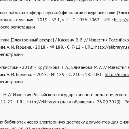
омных работах кафедры русской филологии и журналистики [Эле
молодых ученых. - 2019. - № 1, ч. 1. - С. 1056-1062. - URL:
http://e
после регистрации.
стика [Электронный ресурс] / Касевич В. Б. // Известия Российско
А. И. Герцена. - 2018. - № 189. - С. 7-12. - URL:
http://elibrary.ru
регистрации.
вистики - 2018" / Круглякова Т. А., Еливанова М. А. // Известия
 А. И. Герцена. – 2018. - № 189. - С. 210-218. - URL:
http://elibra
регистрации.
С. Н. // Известия Российского государственного педагогического
. 12-22. - URL:
http://elibrary.ru
(дата обращения: 26.09.2019). - 
их библиотек через
электронную доставку документов
для физи