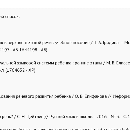
й список:
ык в зеркале детcкой речи : учебное пособие / Т. А. Гридина. – Мо
4197 - АБ 1644198 - АБ)
уальной языковой системы ребенка : ранние этапы / М. Б. Елисее
 ил. (1764632 - ХР)
ования речевого развития ребенка / О. В. Епифанова // Информ
чь? / С. Н. Цейтлин // Русский язык в школе. - 2016. - № 3. - С. 
жно поработать в зале электронных ресурсов на 3-м этаже биб