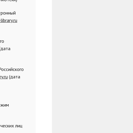
ктронный
library.ru
го
(дата
 Российского
ry.ru
(дата
Режим
ческих лиц