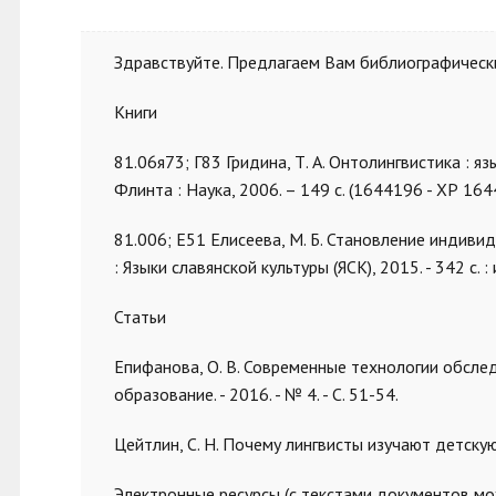
Здравствуйте. Предлагаем Вам библиографически
Книги
81.06я73; Г83 Гридина, Т. А. Онтолингвистика : яз
Флинта : Наука, 2006. – 149 с. (1644196 - ХР 164
81.006; Е51 Елисеева, М. Б. Становление индивид
: Языки славянской культуры (ЯСК), 2015. - 342 с. :
Статьи
Епифанова, О. В. Современные технологии обслед
образование. - 2016. - № 4. - С. 51-54.
Цейтлин, С. Н. Почему лингвисты изучают детскую ре
Электронные ресурсы (с текстами документов мо