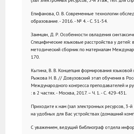
(зал электронных ресурсов, 3-й этаж, тел. для сп
Епифанова, О. В. Современные технологии обслед
образование. - 2016. - № 4. - С. 51-54.
Заимцян, Д. Р. Особенности овладения синтаксиче
Специфические языковые расстройства у детей: 
методический сборник по материалам Международн
170.
Кытина, В. В. Концепция формирования языковой 
Рыжова Н. В. // Довузовский этап обучения в Росс
Международного конгресса преподавателей и рук
: в 2 частях. - Москва, 2017. – Ч. 1. - С. 429-431.
Приходите к нам (зал электронных ресурсов, 3-й 
на удобных для Вас устройствах (домашний комп
С уважением, ведущий библиограф отдела инфо