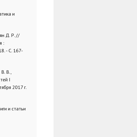
атика и
 Д. Р. //
 :
. - С. 167-
. В.,
тей I
ября 2017 г.
иги и статьи