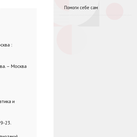
Помоги себе сам
сква :
ва. – Москва
атика и
19-23.
лиотеки)