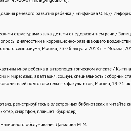
равок: 45-20-07,
mba@mgounb.ru
):
ования речевого развития ребенка / Епифанова О. В. // Информ
скими структурами языка детьми с недоразвитием речи / Заимцян
вопросы диагностики и коррекционно-развивающего воздействия
ого симпозиума, Москва, 23-26 августа 2018 г. – Москва, 2018
картины мира ребенка в антропоцентрическом аспекте / Кытина В
ии и мире: язык, адаптация, социум, специальность : сборник ста
оводителей подготовительных факультетов, Москва, 19-21 окт
этаж), регистрируйтесь в электронных библиотеках и читайте кн
ьютер, смартфон, планшет, букридер).
рмационного обслуживания Данилова М. М.