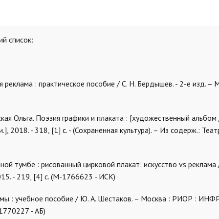
й список:
реклама : практическое пособие / С. Н. Бердышев. - 2-е изд. – М
)
кая Ольга. Поэзия графики и плаката : [художественный альбом 
и.], 2018. - 318, [1] с. - (Сохраненная культура). – Из содерж.: Те
ной тумбе : рисованный цирковой плакат: искусство vs реклама 
5. - 219, [4] с. (М-1766623 - ИСК)
мы : учебное пособие / Ю. А. Шестаков. – Москва : РИОР : ИНФР
(1770227 - АБ)