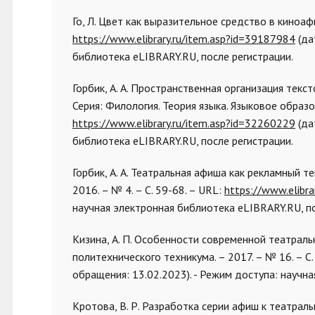
Го, Л. Цвет как выразительное средство в киноафише
https://www.elibrary.ru/item.asp?id=39187984
(да
библиотека eLIBRARY.RU, после регистрации.
Горбик, А. А. Пространственная организация текс
Серия: Филология. Теория языка. Языковое образова
https://www.elibrary.ru/item.asp?id=32260229
(да
библиотека eLIBRARY.RU, после регистрации.
Горбик, А. А. Театральная афиша как рекламный тек
2016. – № 4. – С. 59-68. – URL:
https://www.elibr
научная электронная библиотека eLIBRARY.RU, по
Кизина, А. П. Особенности современной театральн
политехнического техникума. – 2017. – № 16. – С.
обращения: 13.02.2023). - Режим доступа: научн
Кротова, В. Р. Разработка серии афиш к театраль