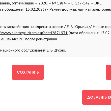
ние, оптимизация. – 2020. – № 1 (84). – С. 137-142. – URL:
та обращения: 13.02.2023). - Режим доступа: научная электронн
ств воздействия на адресата афиши / Е. В. Юрьева // Новые го
//www.elibrary.ru/item.asp?id=42871931
(дата обращения: 13.02.2
 eLIBRARY.RU, после регистрации.
ационного обслуживания Е. В. Духно.
СОХРАНИТЬ
ДОБАВИТЬ 