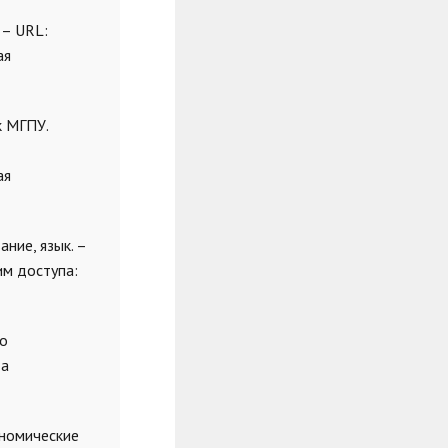
 – URL:
ая
к МГПУ.
ая
ание, язык. –
им доступа:
го
та
ономические