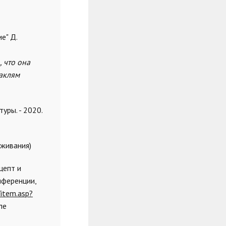
е" Д.
 что она
таклям
уры. - 2020.
уживания)
цепт и
нференции,
/item.asp?
ле