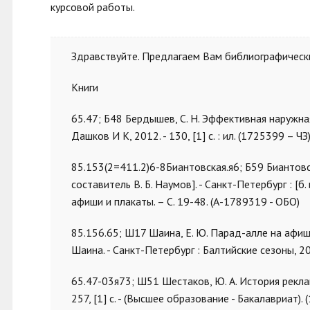
курсовой работы.
Здравствуйте. Предлагаем Вам библиографически
Книги
65.47; Б48 Бердышев, С. Н. Эффективная наружная 
Дашков И К, 2012. - 130, [1] с. : ил. (1725399 – ЧЗ
85.153(2=411.2)6-8Биантовская.я6; Б59 Биантовс
составитель В. Б. Наумов]. - Санкт-Петербург : [б. 
афиши и плакаты. – С. 19-48. (А-1789319 - ОБО)
85.156.65; Ш17 Шаина, Е. Ю. Парад-алле на афиш
Шаина. - Санкт-Петербург : Балтийские сезоны, 201
65.47-03я73; Ш51 Шестаков, Ю. А. История рекла
257, [1] с. - (Высшее образование - Бакалавриат). 