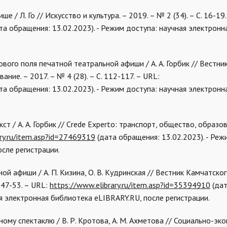
 / Л. Го // Искусство и культура. – 2019. – № 2 (34). – С. 16-19.
та обращения: 13.02.2023). - Режим доступа: научная электронн
тового поля печатной театральной афиши / А. А. Горбик // Вестни
ние. – 2017. – № 4 (28). – С. 112-117. – URL:
та обращения: 13.02.2023). - Режим доступа: научная электронн
ст / А. А. Горбик // Crede Experto: транспорт, общество, образов
ary.ru/item.asp?id=27469319
(дата обращения: 13.02.2023). - Реж
сле регистрации.
ой афиши / А. П. Кизина, О. В. Кудринская // Вестник Камчатско
 47-53. – URL:
https://www.elibrary.ru/item.asp?id=35394910
(да
ая электронная библиотека eLIBRARY.RU, после регистрации.
ному спектаклю / В. Р. Кротова, А. М. Ахметова // Социально-эк