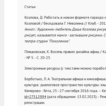
Статьи
Козлова, Д. Работать в новом формате гораздо и
Козловой / беседовала Г. Неволина // Клуб. - 2011. 
Аннот.: Художник-любитель Даша Козлова рисуе
рисует, называется манга - застывшие рисунки.
театра-студии "Поколение".
Пляцковская, К. Восемь правил дизайна афиш / К
- № 5. - С. 20-23.
Электронные ресурсы (с текстами можно порабо
Борботько, Л. А. Театральная афиша и киноафиша 
культура: диалоговое пространство культуры: яз
Кемерово - Ялта, 25–27 сентября 2016 года. – Ке
id=27512994
(дата обращения: 13.02.2023). - Ре
регистрации.