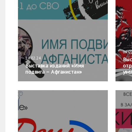
09.0
14.02.24
Выс
Выставка изданий «Имя
отр
подвига – Афганистан»
уве