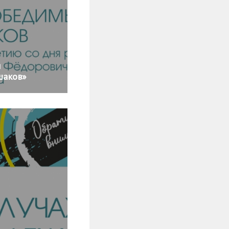
й
шаков»