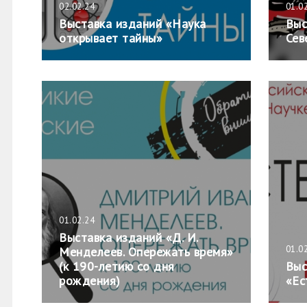
02.02.24
01.0
Выставка изданий «Наука
Выс
открывает тайны»
Сев
01.02.24
Выставка изданий «Д. И.
01.0
Менделеев. Опережать время»
(к 190-летию со дня
Выс
рождения)
«Ес