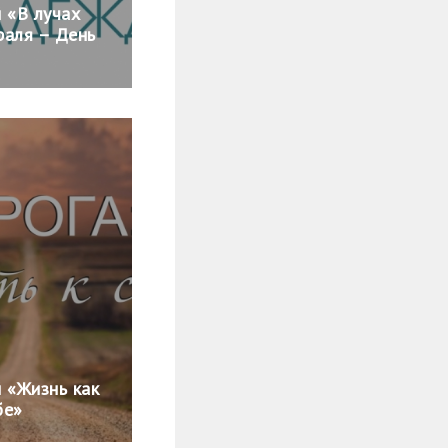
 «В лучах
раля – День
 «Жизнь как
бе»