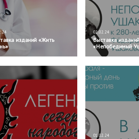
2.24
02.02.24
тавка изданий «Жить
Выставка издани
нь»
«Непобедимый У
01.02.24