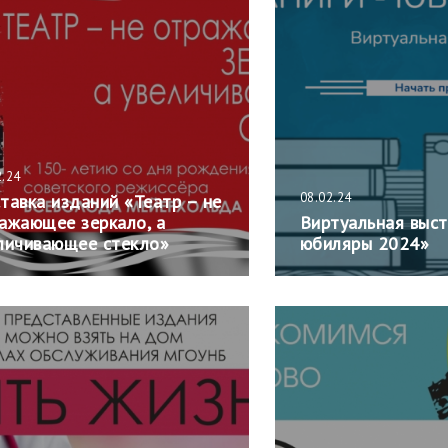
2.24
08.02.24
тавка изданий «Театр – не
ажающее зеркало, а
Виртуальная выст
личивающее стекло»
юбиляры 2024»