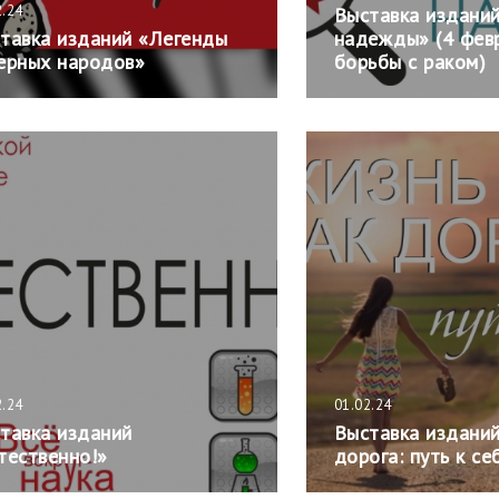
2.24
Выставка изданий
тавка изданий «Легенды
надежды» (4 фев
ерных народов»
борьбы с раком)
2.24
01.02.24
тавка изданий
Выставка изданий
тественно!»
дорога: путь к се