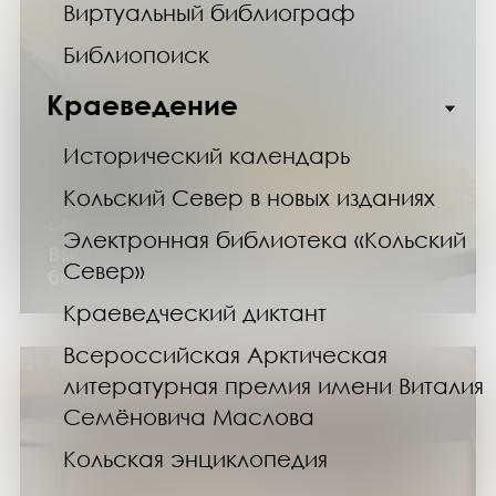
Виртуальный библиограф
Библиопоиск
Краеведение
Исторический календарь
Кольский Север в новых изданиях
с 4 июня по 15 сентября 2026 года
Электронная библиотека «Кольский
Выставка изданий «Книжный неформат:
Север»
большие и маленькие»
Краеведческий диктант
Всероссийская Арктическая
литературная премия имени Виталия
Семёновича Маслова
Кольская энциклопедия