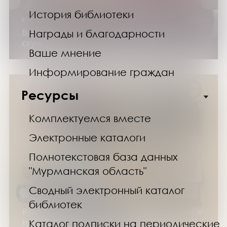
История библиотеки
в течение года
Выставка изданий «Все жанры, кроме
Награды и благодарности
скучного»
Ваше мнение
Информирование граждан
Ресурсы
Комплектуемся вместе
Электронные каталоги
Полнотекстовая база данных
"Мурманская область"
Сводный электронный каталог
с 1 июля по 30 сентября 2026 года
библиотек
Выставка изданий «Изобретения Нового и
Новейшего времени»
Каталог подписки на периодические