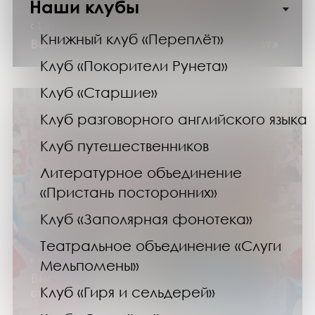
Наши клубы
с 1 июля до 30 декабря 2026 года
Книжный клуб «Переплёт»
Выставка изданий «Молодежный формат»
Клуб «Покорители Рунета»
Клуб «Старшие»
Клуб разговорного английского языка
Клуб путешественников
Литературное объединение
«Пристань посторонних»
Клуб «Заполярная фонотека»
Театральное объединение «Слуги
в течение года
Мельпомены»
Выставка изданий «Народов много –
Клуб «Гиря и сельдерей»
страна одна»