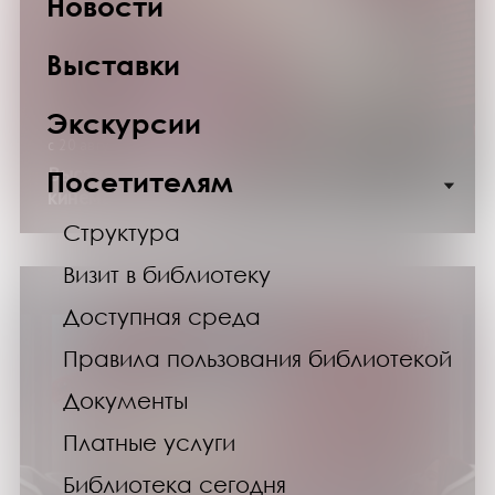
Новости
Выставки
Экскурсии
с 20 августа по 30 сентября 2026 года
Выставка изданий «Лица российского
Посетителям
кинематографа»
Структура
Визит в библиотеку
Доступная среда
Правила пользования библиотекой
Документы
Платные услуги
Библиотека сегодня