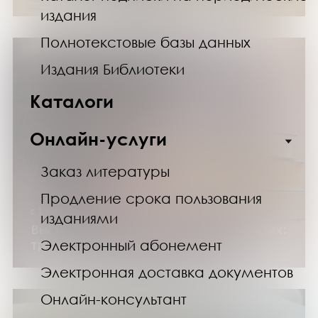
издания
Полнотекстовые базы данных
Издания Библиотеки
Каталоги
Онлайн-услуги
Заказ литературы
Продление срока пользования
с 1 июля по 30 августа 2026 года
изданиями
Выставка изданий «История в трех частях:
Электронный абонемент
трилогии»
Электронная доставка документов
Онлайн-консультант