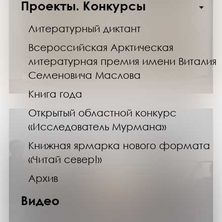
Проекты. Конкурсы
Литературный диктант
Всероссийская Арктическая
литературная премия имени Виталия
в течение года
Семеновича Маслова
Выставка изданий «Книжный сериал»
Книга года
Открытый областной конкурс
«Исследователь Мурмана»
Книжная ярмарка нового формата
«Читай север!»
Архив
Видео