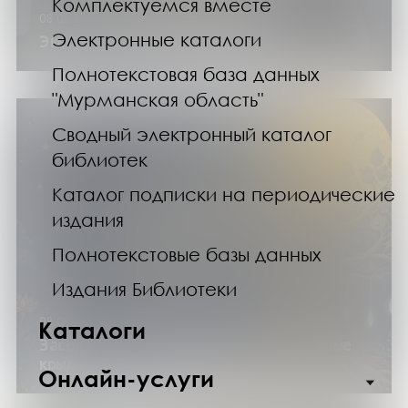
Комплектуемся вместе
08.08.26
Электронные каталоги
Экскурсии по выставке «Булгаков»
Полнотекстовая база данных
"Мурманская область"
Сводный электронный каталог
библиотек
Каталог подписки на периодические
издания
Полнотекстовые базы данных
Издания Библиотеки
08.08.26
Каталоги
Заседание клуба «Переплет»: «Запасные
крылья» Лана Барсукова
Онлайн-услуги