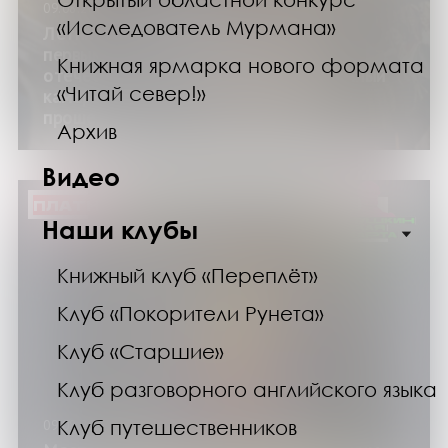
09.08.26
«Исследователь Мурмана»
Летний кинозал: фильмы «Они были
первыми. История становления
Книжная ярмарка нового формата
отечественной разведки», «Заключенный
«Читай север!»
камеры 207» из цикла «Настоящее –
прошедшее (поиски и находки)»
Архив
Видео
ПЛАТНО
Наши клубы
Книжный клуб «Переплёт»
Клуб «Покорители Рунета»
Клуб «Старшие»
Клуб разговорного английского языка
Клуб путешественников
09.08.26