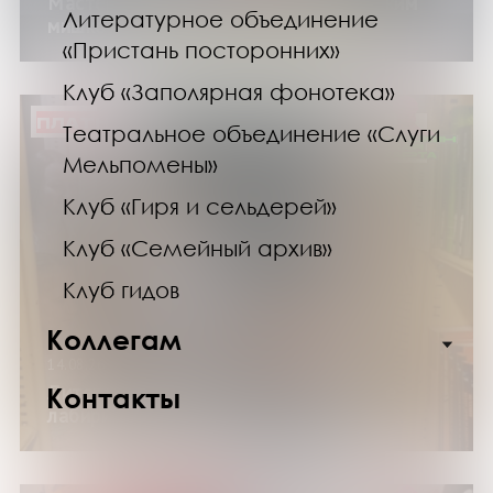
Мастер-класс «Открытка с Олимпийским
Литературное объединение
мишкой»
«Пристань посторонних»
Клуб «Заполярная фонотека»
ПЛАТНО
Театральное объединение «Слуги
Мельпомены»
Клуб «Гиря и сельдерей»
Клуб «Семейный архив»
Клуб гидов
Коллегам
14.08.26
Литературное путешествие «Книжные
Контакты
лабиринты Научки»