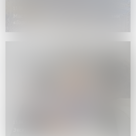
15.08.26
Мастер-класс акварельными карандашами
«Городские мотивы»
15.08.26
Экскурсии по выставке «Булгаков»