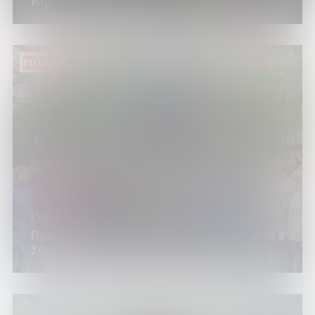
Игротека в Научке
ПЛАТНО
15.08.26
Прогулка от Научки «История Мурманска в
1000 шагов»