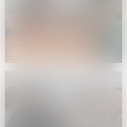
14.08.26
Когнитивная гимнастика «Создаем
красивое видео. 3 часть: построение
кадра»