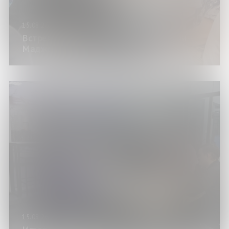
15.08.26
Встреча клуба любителей игры «Риичи
Маджонг»
15.08.26