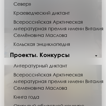
Север»
Краеведческий диктант
Всероссийская Арктическая
литературная премия имени Виталия
Семёновича Маслова
Кольская энциклопедия
09.08.26
Игротека в Научке
Проекты. Конкурсы
Литературный диктант
Всероссийская Арктическая
литературная премия имени Виталия
Семеновича Маслова
Книга года
Открытый областной конкурс