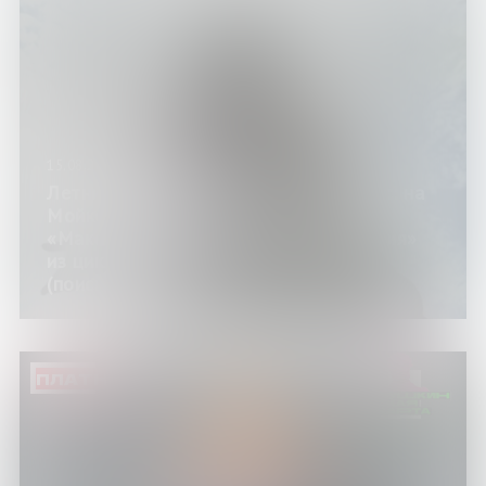
15.08.26
Летний кинозал: фильмы «…мой адрес: на
Мойке, близ Конюшенного мосту…»,
«Максим Горький. Потаенная биография»
из цикла «Настоящее – прошедшее
(поиски и находки)»
ПЛАТНО