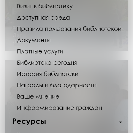
Визит в библиотеку
Доступная среда
Правила пользования библиотекой
08.08.26
Литературная прогулка «Мурманск.
Документы
Литературные истории»
Платные услуги
Библиотека сегодня
История библиотеки
Награды и благодарности
Ваше мнение
Информирование граждан
Ресурсы