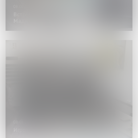
08.08.26
Встреча клуба любителей игры «Риичи
Маджонг»
08.08.26
Игротека в Научке