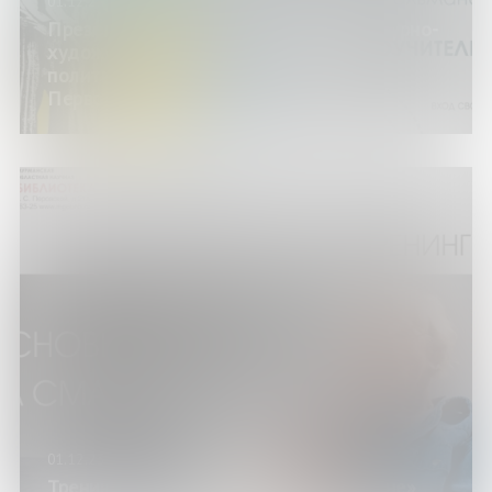
01.12.23
Презентация нового выпуска литературно-
художественного и общественно-
политического альманаха «Площадь
Первоучителей»
01.12.23
Тренинг «Основы работы на смартфоне»