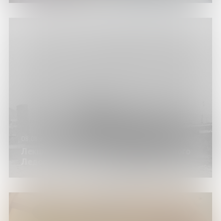
08.08.26
Лекция «Командиры флотилии Северного
Ледовитого океана»