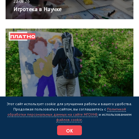
22.08.26
Игротека в Научке
ПЛАТНО
Этот сайт использует cookie для улучшения работы и вашего удобства.
22.08.26
Продолжая пользоваться сайтом, вы соглашаетесь с
Политикой
Мастер-класс «Приключение Тома Сойера:
обработки персональных данных на сайте МГОУНБ
и использованием
версия стрит-арт»
файлов cookie
.
ОК