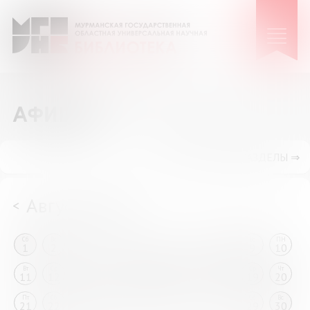
АФИША
ПОКАЗАТЬ ПОДРАЗДЕЛЫ ⇒
Август 2026
<
>
Сб
Вс
ПН
Вт
Ср
Чт
Пт
Сб
Вс
ПН
1
2
3
4
5
6
7
8
9
10
Вт
Ср
Чт
Пт
Сб
Вс
ПН
Вт
Ср
Чт
11
12
13
14
15
16
17
18
19
20
Пт
Сб
Вс
ПН
Вт
Ср
Чт
Пт
Сб
Вс
21
22
23
24
25
26
27
28
29
30