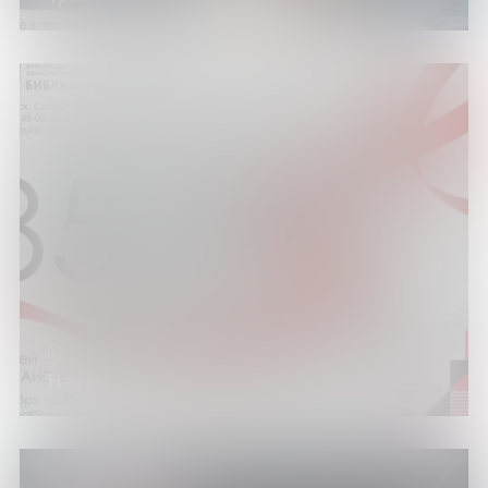
02.12.23
Научке – 85!