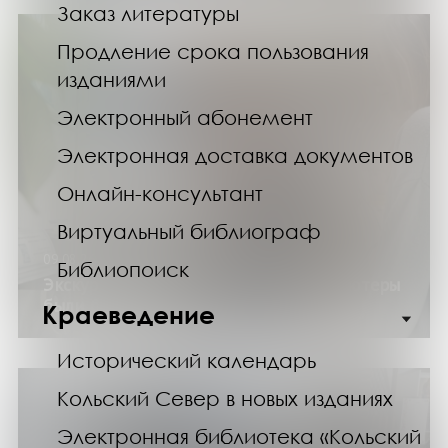
Заказ литературы
Продление срока пользования
изданиями
Электронный абонемент
Электронная доставка документов
Онлайн-консультант
Виртуальный библиограф
09.08.26
Библиопоиск
Экскурсия по выставке «Когда компьютеры
были большими»
Краеведение
Исторический календарь
Кольский Север в новых изданиях
Электронная библиотека «Кольский