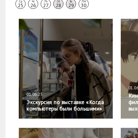
Ср
Чт
Пт
Сб
Вс
ПН
25
26
27
28
29
30
01.0
01.06.25
Кин
Экскурсия по выставке «Когда
фил
компьютеры были большими»
вых