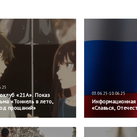
6.25
03.06.25-10.06.25
оклуб «21А». Показ
ьма «Тоннель в лето,
Информационная
од прощаний»
«Славься, Отече