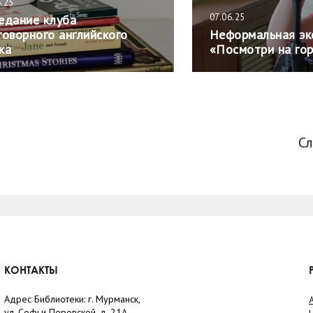
6.25
07.06.25
едание клуба
говорного английского
Неформальная эк
ка
«Посмотри на гор
С
КОНТАКТЫ
Адрес Библиотеки: г. Мурманск,
ул. Софьи Перовской, д. 21А