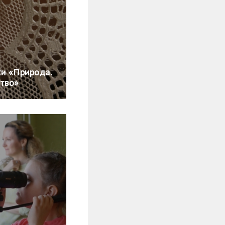
ки «Природа.
ство»