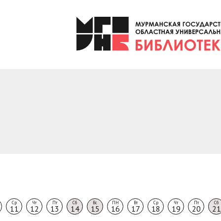
Ср
Чт
Пт
Сб
Вс
ПН
Вт
Ср
Чт
Пт
Сб
11
12
13
14
15
16
17
18
19
20
21