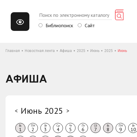
Библиопоиск
Сайт
Главная
Новостная лента
Афиша
2025
Июнь
2025
Июнь
АФИША
Июнь 2025
<
>
Вс
ПН
Вт
Ср
Чт
Пт
Сб
Вс
ПН
Вт
1
2
3
4
5
6
7
8
9
10