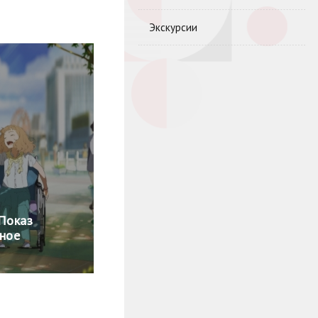
Экскурсии
 Показ
тное