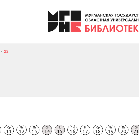
22
Ср
Чт
Пт
Сб
Вс
ПН
Вт
Ср
Чт
Пт
Сб
11
12
13
14
15
16
17
18
19
20
21