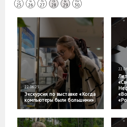
Ср
Чт
Пт
Сб
Вс
ПН
25
26
27
28
29
30
22.0
Лет
«Св
22.06.25
Неф
Экскурсия по выставке «Когда
«Во
компьютеры были большими»
«Ро