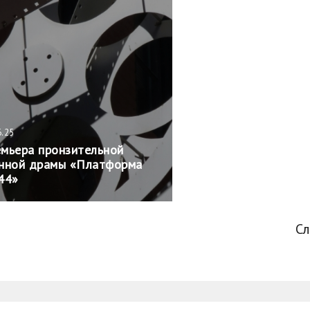
6.25
мьера пронзительной
нной драмы «Платформа
44»
С