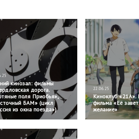
6.25
ний кинозал: фильмы
22.06.25
ердловская дорога.
тяные поля Приобья»,
Киноклуб «21А».
сточный БАМ» (цикл
фильма «Её заве
ссия из окна поезда»)
желание»