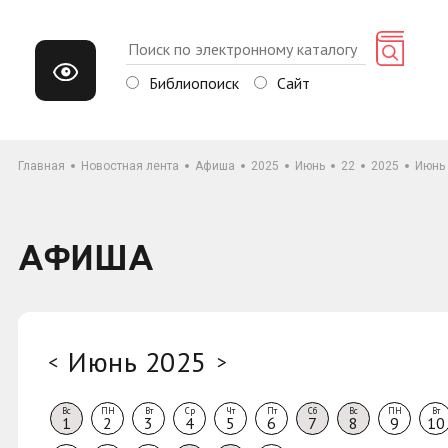
Библиопоиск
Сайт
Главная
Новостная лента
Афиша
2025
Июнь
22
2025
Июнь
АФИША
Июнь 2025
<
>
Вс
ПН
Вт
Ср
Чт
Пт
Сб
Вс
ПН
Вт
1
2
3
4
5
6
7
8
9
10