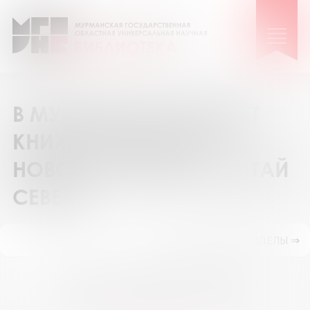
В МУРМАНСКЕ ПРОЙДЁТ
КНИЖНАЯ ЯРМАРКА
НОВОГО ФОРМАТА «ЧИТАЙ
СЕВЕР!»
ПОКАЗАТЬ ПОДРАЗДЕЛЫ ⇒
Май 2026
Пн
Вт
Ср
Чт
Пт
Сб
Вс