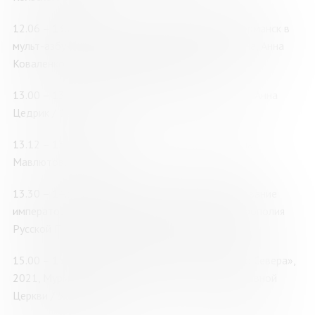
12.06 – 13.00 Серия детских мультфильмов «Мурманск в
мульт-азбуке», 2025-2026, реж. Анастасия Лукина, Анна
Коваленко, Татьяна Головина / 54 мин., 6+
13.00 – 13.12 Фильм «Зимняя сказка», 2024, реж. Анна
Цедрик / 12 мин., 6+
13.12 – 13.17 Фильм «Щи», 2022, реж. Екатерина
Мавлютова / 5 мин., 6+
13.30 – 14.55 Фильм «Кольский Север в царствование
императора Николая II», 2021, Мурманская митрополия
Русской Православной Церкви / 1 ч. 25 мин., 12+
15.00 – 15.50 Фильм «Первопроходцы Крайнего Севера»,
2021, Мурманская митрополия Русской Православной
Церкви / 50 мин., 12+