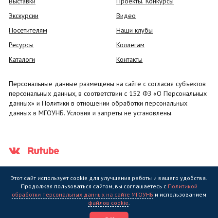
Выставки
Проекты. Конкурсы
Экскурсии
Видео
Посетителям
Наши клубы
Ресурсы
Коллегам
Каталоги
Контакты
Персональные данные размещены на сайте с согласия субъектов
персональных данных, в соответствии с 152 ФЗ «О Персональных
данных» и Политики в отношении обработки персональных
данных в МГОУНБ. Условия и запреты не установлены.
Этот сайт использует cookie для улучшения работы и вашего удобства.
Продолжая пользоваться сайтом, вы соглашаетесь с
Политикой
обработки персональных данных на сайте МГОУНБ
и использованием
Государственное областное бюджетное учреждение культуры
файлов cookie
.
"Мурманская государственная областная универсальная научная
библиотека" (МГОУНБ) © 2006 - 2026