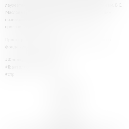
лауреатами и членами экспертного совета Премии им. В.С.
Маслова предоставит возможность всем желающим
познакомиться с творчеством литераторов,
прославляющих Арктику.
Проект реализуется при поддержке Президентского
фонда культурных инициатив.
#Фондкультурныхинициатив
#Грантдлякреативныхкоманд
#спр
ПРОГРАММА
29-31 мая 2026 г.
г. Мурманск
29 мая, пятница