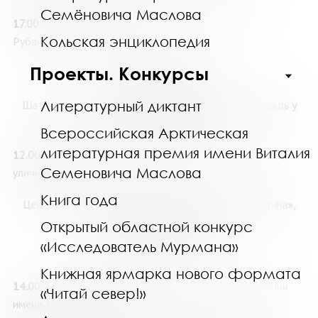
Семёновича Маслова
17.00
– Творческая встреча с писателем Андреем
Кольская энциклопедия
Рубановым (г. Москва), 12+
Проекты. Конкурсы
30 мая, суббота
Литературный диктант
Шатёр, уличная площадка, ул. Пушкинская, 3 (площадь у
ДК им. С.М. Кирова)
Всероссийская Арктическая
литературная премия имени Виталия
12.00-20.00
– Книжная ярмарка: продажа книг, (шатры,
Семеновича Маслова
уличная площадка)
Книга года
Центр научно-технологического творчества «Родина»,
улица Ленинградская, 26
Открытый областной конкурс
«Исследователь Мурмана»
Амфитеатр
«Стругацкие»
Книжная ярмарка нового формата
14.00
– Торжественное открытие литературной премии
«Читай север!»
имени А. В. Полуботы, 12+