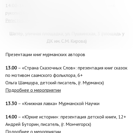
14:00-16.00 «Мои места родные»: выставка детских
рукописных книг из фонда музея, 6+
Регистрация
Шатёр, уличная площадка, ул. Пушкинская, 3 (площадь у
ДК им. С.М. Кирова)
Презентации книг мурманских авторов
13.00
– «Страна Сказочных Слов»: презентация книг сказок
по мотивом саамского фольклора, 6+
Ольга Шамшура, детский писатель, (г. Мурманск)
Подробнее о мероприятии
13.30
– «Книжная лавка» Мурманской Научки
14.00
– «Юркие истории»: презентация детской книги, 12+
Андрей Буторин, писатель, (г. Мончегорск)
Подробнее о мероприятии