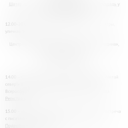
Шатёр, уличная площадка, ул. Пушкинская, 3 (площадь у
ДК им. С.М. Кирова)
12.00-20.00
– Книжная ярмарка: продажа книг, (шатры,
уличная площадка)
Центр научно-технологического творчества «Родина»,
улица Ленинградская, 26
Амфитеатр
«Стругацкие»
14.00
– Официальное открытие книжной ярмарки «Читай
север!» и награждение лауреатов и дипломантов
Всероссийской Арктической премии им. В.С. Маслова
Регистрация
15.00
– «Найти свой идеальный мир»: творческая встреча
с писателем Дмитрием Ищенко, (г. Мурманск), 12+
Подробнее о мероприятии