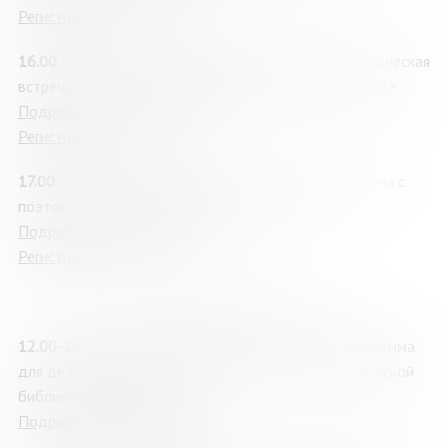
Регистрация
16.00
– «Поэзия – русская национальная идея»: творческая
встреча с поэтом Андреем Коровиным (г. Москва), 12+
Подробнее о мероприятии
Регистрация
17.00
– «Несказки для взрослых»: творческая встреча с
поэтом Андреем Звягиным (г. Москва), 12+
Подробнее о мероприятии
Регистрация
Лаборатория «Альтшуллер»
12.00-15.00
– «Книжный переполох»: игровая программа
для детей от Мурманской областной детско-юношеской
библиотеки (МОДЮБ)
Подробнее о мероприятии