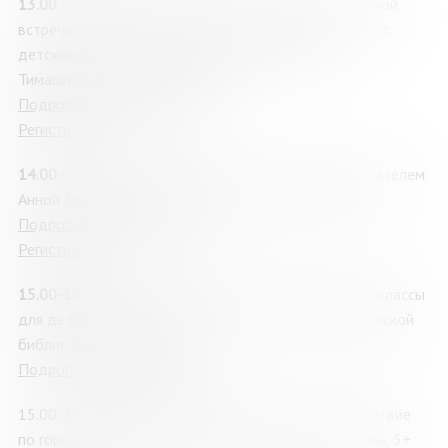
13.00
– «Путь книги от момента ее задумки до первой
встречи с читателями: интерактивный мастер-класс с
детским писателем, педагогом Екатериной
Тимашпольской, (г. Москва), 6+
Подробнее о мероприятии
Регистрация
14.00
– «Пишем сказку вместе»: игра с детским писателем
Анной Бухтияровой (Анна Андим), (г. Краснодар), 6+
Подробнее о мероприятии
Регистрация
15.00-18.00
– Книжный переполох»: игры и мастер-классы
для детей от Мурманской областной детско-юношеской
библиотеки (МОДЮБ)
Подробнее о мероприятии
15.00-16.00 «Разноцветный калейдоскоп»: путешествие
по городам Мурманской области, игровая программа, 5+