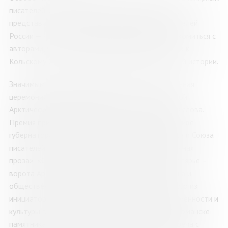
писателей. Собственную насыщенную программу
представит Мурманское отделение Союза писателей
России — читатели получат возможность познакомиться с
авторами, чьи произведения пронизаны любовью к
Кольскому Северу, его суровой природе и богатой истории.
Значимым событием ярмарки станет торжественная
церемония награждения лауреатов Всероссийской
Арктической литературной премии имени В.С. Маслова.
Премия присуждается раз в два года по инициативе
губернатора Мурманской области Андрея Чибиса и Союза
писателей России в трёх номинациях: «Современная
проза», «Современная поэзия» и «Кольское Заполярье –
ворота Арктики» и носит имя писателя, полярника и
общественного деятеля Виталия Маслова, одного из
инициаторов возрождения Дня славянской письменности и
культуры в России и автора идеи установки в Мурманске
памятника Кириллу и Мефодию. Творческая встреча с