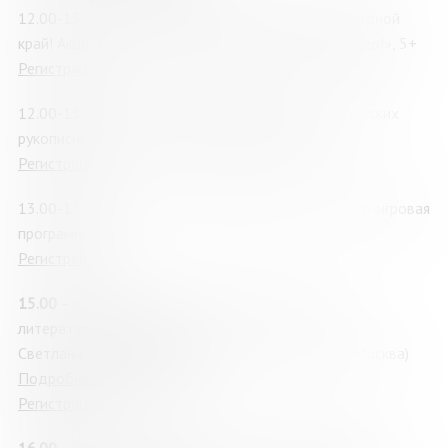
12.00-15.00
–
Заполярный вернисаж: поздравь родной
край! Акция в рамках книжной ярмарки «Читай север!», 5+
Регистрация
12.00-15.00
–
«Мои места родные»: выставка детских
рукописных книг из фонда музея МОДЮБ, 6+
Регистрация
13.00-15.00
–
«С нами не соскучишься»: творческо-игровая
программа, 5+
Регистрация
15.00
– «Первая строка»: презентация детского
литературного журнала, 6+
Светлана Белова, писатель, историк-краевед, (г. Москва)
Подробнее о мероприятии
Регистрация