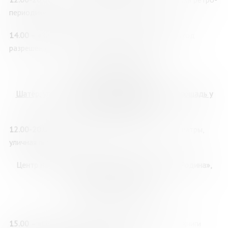
периодики об истории Кольского Севера, 12+
14.00
– «За семью печатями, или Посторонним вход
разрешён»: экскурсия по книгохранению, 12+
31 мая, воскресенье
Шатёр, уличная площадка, ул. Пушкинская, 3 (площадь у
ДК им. С.М. Кирова)
12.00-20.00
– Книжная ярмарка: продажа книг, (шатры,
уличная площадка)
Центр научно-технологического творчества «Родина»,
улица Ленинградская, 26
Амфитеатр
«Стругацкие»
15.00
– «Север, которого не было»: презентация книги