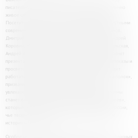
писателями и читателями — всеми, кому небезразлично
живое слово и судьба отечественной литературы.
Посетителей ждет серия творческих встреч с известными
современными авторами, такими как Андрей Рубанов,
Дмитрий Ищенко, Ян Березкин, Андрей Кулюкин, Андрей
Коровин, Михаил Калашников, Екатерина Тимашпольская,
Андрей Звягин и многими другими. Программу дополнят
презентации книг, творческие мастер-классы, кинопоказы и
просветительские экскурсии. Для юных северян будет
работать интерактивная площадка «Книжный переполох»,
призванная превратить знакомство с книгой в
увлекательное приключение. Кульминацией программы
станет вечер поэзии и авторской песни «Земля Героев»,
который объединит авторов из разных регионов России,
чье творчество посвящено героическим страницам
истории нашей страны.
Особое место в программе займёт творчество заполярных