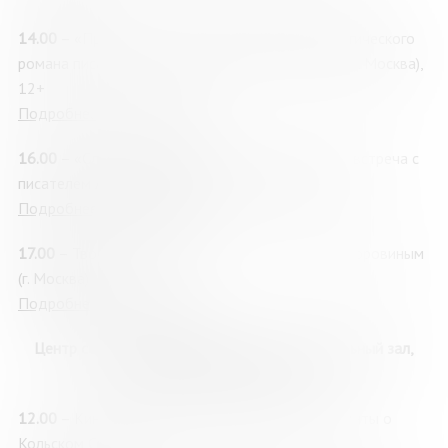
14.00
– «Приют пастуха»: презентация психологического
романа писателя, психолога Натальи Сурьевой, (г. Москва),
12+
Подробнее о мероприятии
16.00
– «Служу книге. Служу слову»: творческая встреча с
писателем Андреем Рубановым (г. Москва), 12+
Подробнее о мероприятии
17.00
–
Творческая встреча с поэтом Андреем Коровиным
(г. Москва), 12+
Подробнее о мероприятии
Центр современного искусства «21А», зрительный зал,
улица Софьи Перовской, 21А
12.00
– Киномарафон «Кольский экран»: киноленты о
Кольском Севере