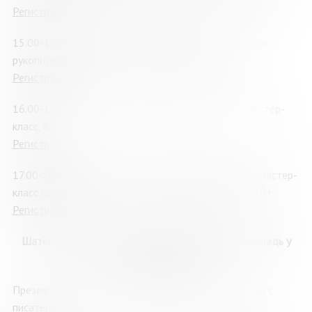
Регистрация
15.00-16.00 «Мои места родные»: выставка детских
рукописных книг из фонда музея МОДЮБ, 6+
Регистрация
16.00-17.00 «Книжка-малышка своими руками»: мастер-
класс, 8+
Регистрация
17.00-18.00 «Путешествие по Северному сиянию»: мастер-
класс по сборке спилс-карт Мурманской области, 10+
Регистрация
Шатёр, уличная площадка, ул. Пушкинская, 3 (площадь у
ДК им. С.М. Кирова)
Презентации книг и издательских проектов, встречи с
писателями