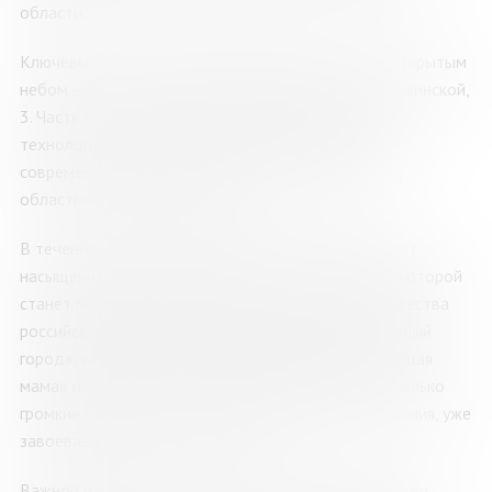
области.
Ключевые активности ярмарки развернутся под открытым
небом — в центре города Мурманска на улице Пушкинской,
3. Часть активностей пройдет в Центре научно-
технологического творчества «Родина» и Центре
современного искусства «Сопки 21А» Мурманской
областной научной библиотеки.
В течение трех дней северян и гостей региона ждет
насыщенная программа, центральным элементом которой
станет большая книжная ярмарка с участием множества
российских издательств, таких как «Паулсен», «Белый
город», «Аквилегия-М», «Добрый великан», «Молодая
мама» и других. Они представят в Мурманске не только
громкие новинки, но и проверенные временем издания, уже
завоевавшие любовь читателей.
Важной особенностью ярмарки станет диалог между