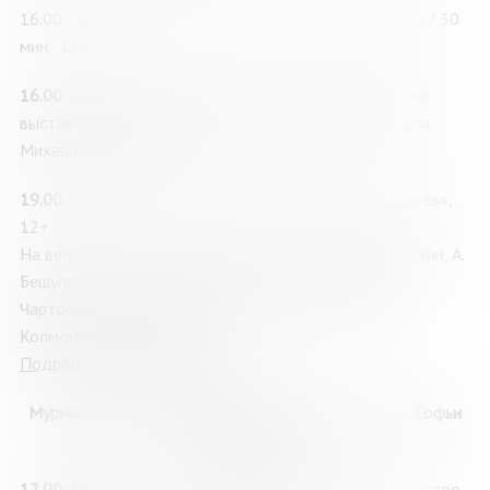
16.00 – 16.30 Фильм «Памятник», реж. Андрей Сычёв / 30
мин., 12+
16.00
– «Булгаков»: арт-медиация по концептуальной
выставке, посвящённой творчеству русского писателя
Михаила Булгакова, 12+
19.00
– Вечер поэзии и авторской песни «Земля Героев»,
12+
На вечере выступят литераторы: Я. Березкин, А.Коровин, А.
Бешуля, А. Звягин, И. Виноградов, М. Чистоногова, В.
Чарторийский, Д. Ермолаев, А.Рыжов, Е. Белоус, Ю.
Колмогорова, А. Герасенко.
Подробнее о мероприятии
Мурманская областная научная библиотека, улица Софьи
Перовской, 21А
12.00-20.00
–
«Пресс-поход на Арктику»: выставка ретро-