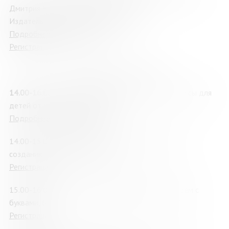
Дмитрия Ермолаева (г. Мурманск), 12+
Издательство «Паулсен» (г. Москва)
Подробнее о мероприятии
Регистрация
Лаборатория «Альтшуллер»
14.00-16.00
– «Книжный переполох», мастер-классы для
детей от мурманских библиотек
Подробнее о мероприятии
14.00-15.00 «Звериная история»: мастер-класс по
созданию веселого рассказа, 7+
Регистрация
15.00-16.00 «Веселый английский алфавит»: играем с
буквами, 6+
Регистрация