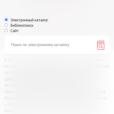
27
28
29
30
1
2
3
4
5
6
7
8
9
10
Электронный каталог
11
12
13
14
15
16
17
Библиопоиск
Сайт
18
19
20
21
22
23
24
25
26
27
28
29
30
31
С 29 по 31 мая 2026 года Мурманск станет эпицентром
литературной жизни Заполярья. В столице Русской Арктики
состоится
книжная ярмарка нового формата «Читай
север!»
, объединяющая традиции русского слова и
актуальные культурные тренды. В Дни Мурманской
области масштабное событие проводит Союз писателей
России в рамках проекта «Центр культурного притяжения
— Россия» при поддержке Президентского фонда
культурных инициатив и Правительства Мурманской