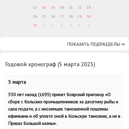
17
18
19
20
21
22
23
24
25
26
27
28
29
30
31
1
2
3
4
5
6
ПОКАЗАТЬ ПОДРАЗДЕЛЫ ⇒
Годовой хронограф (5 марта 2025)
5 марта
330 лет назад (1695) принят Боярский приговор «О
сборе с Кольских промышленников за десятину рыбы и
сала подати, а с иноземцев таможенной пошлины
ефимками и об уплате оной в Кольскую таможню, а не в
Приказ Большой казны».