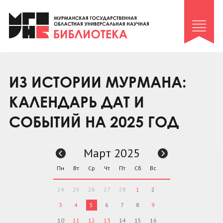
Клуб «Гиря и сельдерей»
Клуб «Семейный архив»
Клуб гидов
Коллегам
ИЗ ИСТОРИИ МУРМАНА:
Контакты
КАЛЕНДАРЬ ДАТ И
СОБЫТИЙ НА 2025 ГОД
Март 2025
Пн
Вт
Ср
Чт
Пт
Сб
Вс
24
25
26
27
28
1
2
3
4
5
6
7
8
9
10
11
12
13
14
15
16