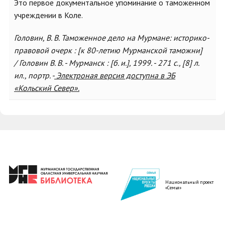
Это первое документальное упоминание о таможенном
учреждении в Коле.
Головин, В. В. Таможенное дело на Мурмане: историко-
правовой очерк : [к 80-летию Мурманской таможни]
/ Головин В. В. - Мурманск : [б. и.], 1999. - 271 с., [8] л.
ил., портр. -
Электроная версия доступна в ЭБ
«Кольский Север».
Национальный проект
«Семья»