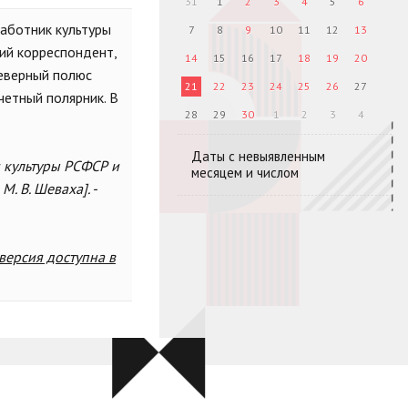
31
1
2
3
4
5
6
работник культуры
7
8
9
10
11
12
13
ший корреспондент,
14
15
16
17
18
19
20
еверный полюс
21
22
23
24
25
26
27
четный полярник. В
28
29
30
1
2
3
4
Даты с невыявленным
и культуры РСФСР и
месяцем и числом
. В. Шеваха]. -
версия доступна в