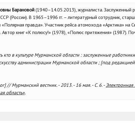
новны Барановой
(1940–14.05.2013), журналиста. Заслуженный 
ССР (России). В 1965–1996 гг. – литературный сотрудник, стар
«Полярная правда». Участник рейса атомохода «Арктика» на С
 Автор книг «К полюсу!» (1978), «Полюс притяжения» (1987). По
ть кто в культуре Мурманской области : заслуженные работник
скусству администрации Мурманской области ; [под редакцией М
 // Мурманский вестник. - 2013. - 16 мая. - С. 6. -
Электронная 
ая область»
.