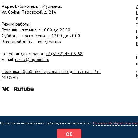
Адрес Библиотеки: г. Мурманск,
ул. Софьи Перовской, д. 21А
Режим работы:
Вторник –
пятница
: с 10:00 до 20:00
Суббота
– в
оскресенье
: c 12:00 до 20:00
Выходной день – понедельник
Телефон для справок:
+7 (8152)
45-08-58
E-mail:
ruslib@mgounb.ru
Политика обработки персональных данных на сайте
МГОУНБ
. Продолжая пользоваться сайтом, вы соглашаетесь с
Политикой обработки пе
еждение культуры "Мурманская государственная областная универсальная на
ОК