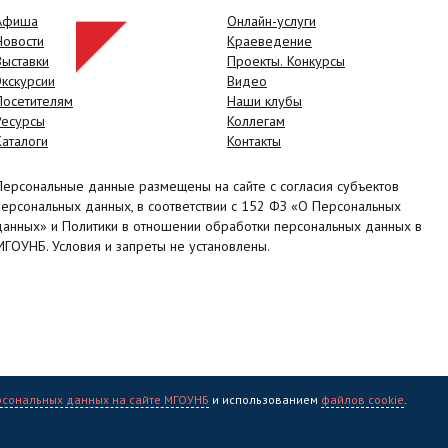
Афиша
Онлайн-услуги
Новости
Краеведение
Выставки
Проекты. Конкурсы
Экскурсии
Видео
Посетителям
Наши клубы
Ресурсы
Коллегам
Каталоги
Контакты
Персональные данные размещены на сайте с согласия субъектов
персональных данных, в соответствии с 152 ФЗ «О Персональных
данных» и Политики в отношении обработки персональных данных в
МГОУНБ. Условия и запреты не установлены.
рсональных данных на сайте МГОУНБ
и использованием
файлов cookie
.
учная библиотека" (МГОУНБ) © 2006 - 2026