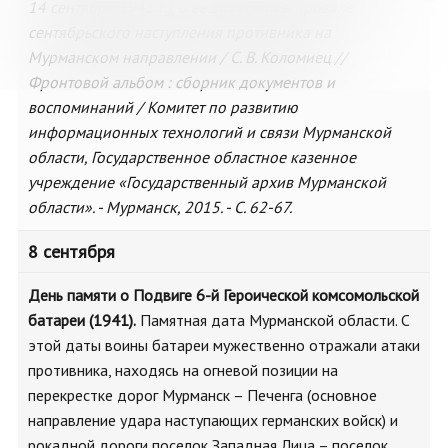
14 сентября 1941 г.), о ее значении в провале
сентябрьского наступления противника на
Мурманском направлении / С. В. Коломиец //
Фронтовой альбом : сборник документов и
воспоминаний / Комитет по развитию
информационных технологий и связи Мурманской
области, Государственное областное казенное
учреждение «Государственный архив Мурманской
области». - Мурманск, 2015. - С. 62-67.
8 сентября
День памяти о Подвиге 6-й Героической комсомольской
батареи (1941).
Памятная дата Мурманской области. С
этой даты воины батареи мужественно отражали атаки
противника, находясь на огневой позиции на
перекрестке дорог Мурманск – Печенга (основное
направление удара наступающих германских войск) и
рокадной дороги поселок Западная Лица – поселок