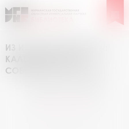
ИЗ ИСТОРИИ МУРМАНА:
КАЛЕНДАРЬ ДАТ И
СОБЫТИЙ НА 2025 ГОД
Сентябрь 2025
Пн
Вт
Ср
Чт
Пт
Сб
Вс
1
2
3
4
5
6
7
8
9
10
11
12
13
14
15
16
17
18
19
20
21