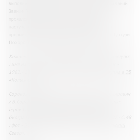
выполнение разведывательно- диверсионных заданий.
Звание Героя присвоено за героизм и мужество,
проявленные в ходе Петсамо-Киркенесской
наступательной операции в октябре 1944 г. при
прорыве германской обороны на хребте Муста-Тунтури.
Похоронен на старом кладбище в Мурманске.
Хижняков, Ф Владимир Бродюк - отважный разведчик
: имя на борту / Ф. Хижняков // Рыбный Мурман. -
1982. - 27 авг. - С. 6. -
Электронная версия доступна в ЭБ
«Кольский Север»
.
Сорокожердьев, В. В. Бродюк Владимир Владимирович
/ В. Сорокажердьев // Они сражались в Заполярье:
Герои Советского Союза, 1939-1945 : боевые
биографии / В. Сорокажердьев. - Мурманск, 2007. - С. 48
: фот. -
Электронная версия доступна в ЭБ «Кольский
Север»
.