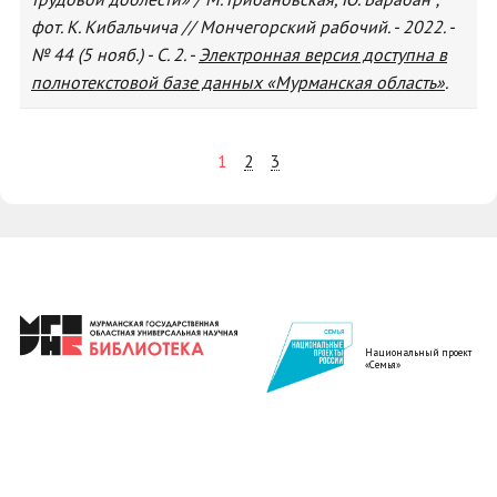
фот. К. Кибальчича // Мончегорский рабочий. - 2022. -
№ 44 (5 нояб.) - С. 2. -
Электронная версия доступна в
полнотекстовой базе данных «Мурманская область»
.
1
2
3
Национальный проект
«Семья»