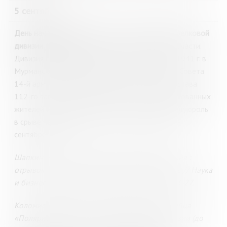
5 сентября
День начала формирования 1-ой Полярной стрелковой
дивизии (1941).
Памятная дата Мурманской области.
Дивизия сформирована в сентябре – октябре 1941 г. в
Мурманске на основании директивы Военного Совета
14-й армии Карельского фронта из личного состава
112-го запасного стрелкового полка и мобилизованных
жителей Мурманской области. Сыграла решающуюроль
в срыве наступления противника на Мурманск в
сентябре 1941 г.
Шапкин, Н. И. Как рождалась Полярная дивизия :
отрывок из книги / Н. И. Шапкин, А. Я. Шувалов // Наука
и бизнес на Мурмане. - 2001. - № 5 (окт.). - С. 23-27.
Коломиец, С. В. Из воспоминаний С. В. Коломийца
«Полярная дивизия» - о формировании дивизии (до