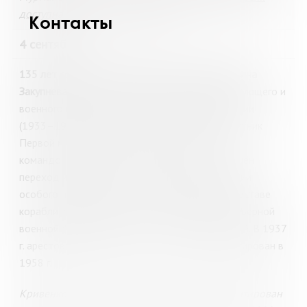
доступна в ЭБ «Кольский Север»
.
Контакты
4 сентября
135 лет со дня рождения Захара Александровича
Закупнева
(1890–04.09.1937), первого командующего и
военного комиссара Северной военной флотилии
(1933–1935), флагмана 2-го ранга (1935). Участник
Первой мировой и Гражданской войн. Под его
командованием в мае – августе 1933 г. совершен
переход из Кронштадта в Мурманск Экспедиции
особого назначения ЭОН-1. Прибывшие в ее составе
корабли и подводные лодки стали основой Северной
военной флотилии (с 1937 г. – Северного флота). В 1937
г. арестован, приговорен к расстрелу. Реабилитирован в
1958 г.
Кривенко, А. Первый командующий : реабилитирован