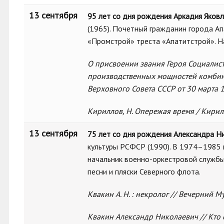
13 сентября
95 лет со дня рождения Аркадия Яков
(1965). Почетный гражданин города Ап
«Промстрой» треста «Апатитстрой». Н
О присвоении звания Героя Социалист
производственных мощностей комбина
Верховного Совета СССР от 30 марта 196
Кириллов, Н. Опережая время / Кирилло
13 сентября
75 лет со дня рождения Александра Н
культуры РСФСР (1990). В 1974–1985 г
начальник военно-оркестровой службы
песни и пляски Северного флота.
Квакин А. Н. : некролог // Вечерний Мурм
Квакин Александр Николаевич // Кто 