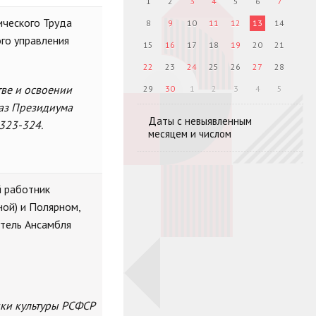
1
2
3
4
5
6
7
ического Труда
8
9
10
11
12
13
14
ого управления
15
16
17
18
19
20
21
22
23
24
25
26
27
28
тве и освоении
29
30
1
2
3
4
5
каз Президиума
Даты с невыявленным
 323-324.
месяцем и числом
й работник
ной) и Полярном,
итель Ансамбля
ики культуры РСФСР