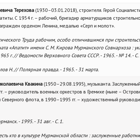
левича Терехова
(1930–03.01.2018), строителя. Герой Социалист
атиты. С 1954 г. – рабочий, бригадир арматурщиков строительн
агражден орденом Ленина, медалью «Серп и молот».
ического Труда рабочим, особо отличившимся при строительс
та «Апатит» имени С. М. Кирова Мурманского Совнархоза : у
5 г. // Ведомости Верховного Совета СССР. - 1965. - № 14. - С.
в Н. // Полярная правда. - 1965. - 31 марта.
иколаевича Квакина
(1950–29.08.1995), музыканта. Заслуженны
г. – руководитель военных оркестров в Гремихе (ныне – Остров
 Северного флота, в 1990–1995 гг. – художественный руковод
анск. - 1995. - 31 авг. - С. 1.
есть кто в культуре Мурманской области : заслуженные работн