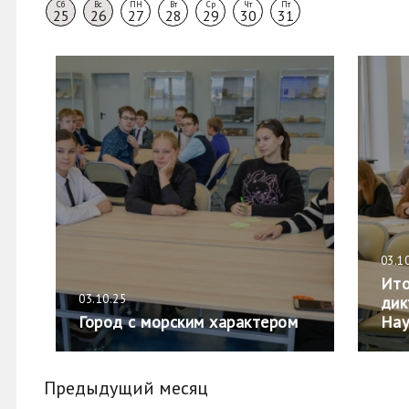
Сб
Вс
ПН
Вт
Ср
Чт
Пт
25
26
27
28
29
30
31
03.1
Ито
03.10.25
дик
Город с морским характером
Нау
Предыдущий месяц