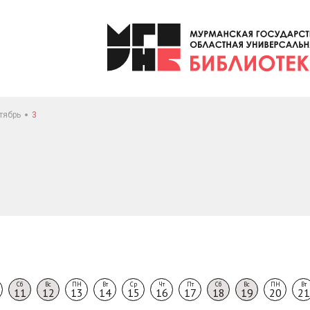
тябрь
3
Сб
Вс
ПН
Вт
Ср
Чт
Пт
Сб
Вс
ПН
Вт
11
12
13
14
15
16
17
18
19
20
21