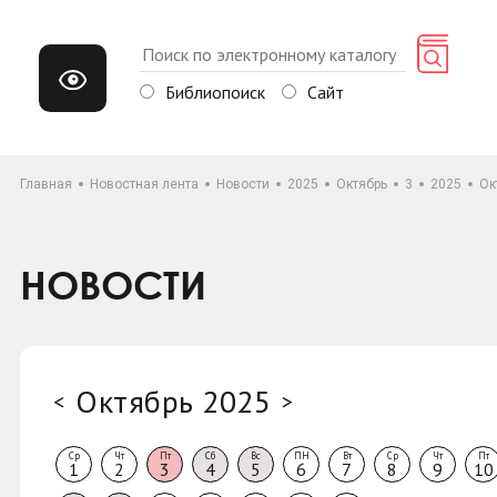
Библиопоиск
Сайт
Главная
Новостная лента
Новости
2025
Октябрь
3
2025
Ок
НОВОСТИ
Октябрь 2025
<
>
Ср
Чт
Пт
Сб
Вс
ПН
Вт
Ср
Чт
Пт
1
2
3
4
5
6
7
8
9
10