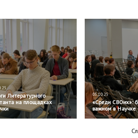
0.25
03.10.25
ги Литературного
танта на площадках
«Среди СВОих»: 
чки
важном в Научке
С