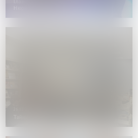
Главный процесс человечества –
Нюрнбергский трибунал
26.11.25
Тайны Андрея Рублева