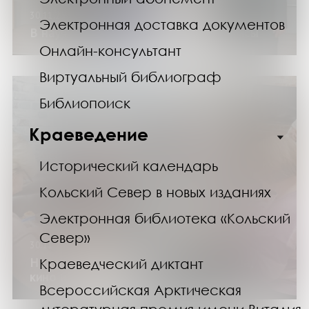
30.11.25
Электронная доставка документов
В научной библиотеке звучали романсы
Онлайн-консультант
Виртуальный библиограф
Библиопоиск
Краеведение
Исторический календарь
Кольский Север в новых изданиях
Электронная библиотека «Кольский
Север»
30.11.25
Неделя в клубе «Старшие»: викторина,
Краеведческий диктант
кино и мастер-класс
Всероссийская Арктическая