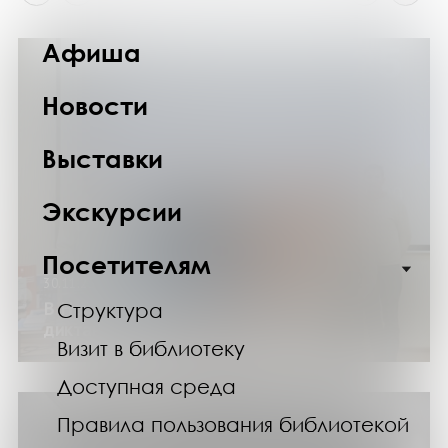
Афиша
Новости
Выставки
Экскурсии
Посетителям
30.11.25
В Научке написали Географический
Структура
диктант
Визит в библиотеку
Доступная среда
Правила пользования библиотекой