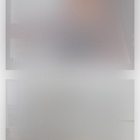
25.11.25
Поговорим о Уильяме нашем Шекспире