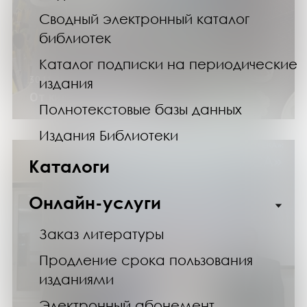
Сводный электронный каталог
библиотек
Каталог подписки на периодические
30.11.25
издания
От кисти до кадра
Полнотекстовые базы данных
Издания Библиотеки
Каталоги
Онлайн-услуги
Заказ литературы
Продление срока пользования
изданиями
Электронный абонемент