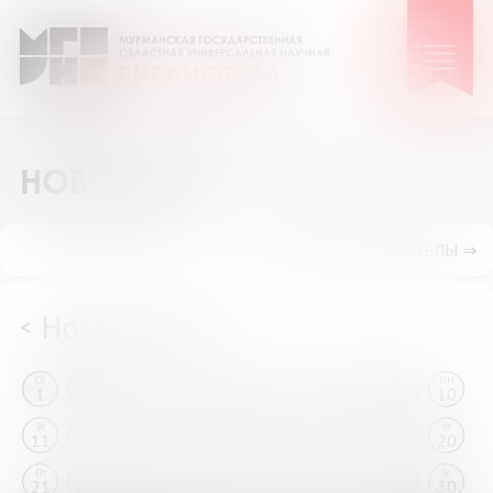
НОВОСТИ
ПОКАЗАТЬ ПОДРАЗДЕЛЫ ⇒
Ноябрь 2025
<
>
Сб
Вс
ПН
Вт
Ср
Чт
Пт
Сб
Вс
ПН
1
2
3
4
5
6
7
8
9
10
Вт
Ср
Чт
Пт
Сб
Вс
ПН
Вт
Ср
Чт
11
12
13
14
15
16
17
18
19
20
Пт
Сб
Вс
ПН
Вт
Ср
Чт
Пт
Сб
Вс
21
22
23
24
25
26
27
28
29
30