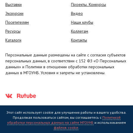
Выставки
Проекты. Конкурсы
Экскурсии
Видео
Посетителям
Наши клубы
Ресурсы
Коллегам
Каталоги
Контакты
Персональные данные размещены на сайте с согласия субъектов
персональных данных, в соответствии с 152 ФЗ «О Персональных
данных» и Политики в отношении обработки персональных
данных в МГОУНБ. Условия и запреты не установлены.
Этот сайт использует cookie для улучшения работы и вашего удобства.
Продолжая пользоваться сайтом, вы соглашаетесь с
Политикой
обработки персональных данных на сайте МГОУНБ
и использованием
Государственное областное бюджетное учреждение культуры
файлов cookie
.
"Мурманская государственная областная универсальная научная