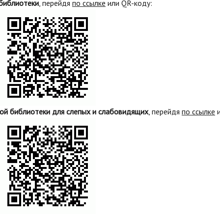
библиотеки
, перейдя
по ссылке
или QR-коду:
ой библиотеки для слепых и слабовидящих
, перейдя
по ссылке
и