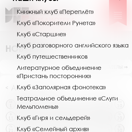
Книжный клуб «Переплёт»
Клуб «Покорители Рунета»
Клуб «Старшие»
Клуб разговорного английского языка
НОВОСТИ
Клуб путешественников
ПОКАЗАТЬ ПОДРАЗДЕЛЫ ⇒
Литературное объединение
«Пристань посторонних»
Август 2026
Клуб «Заполярная фонотека»
<
>
Театральное объединение «Слуги
Сб
Вс
ПН
Вт
Ср
Чт
Пт
Сб
Вс
ПН
1
2
3
4
5
6
7
8
9
10
Мельпомены»
Вт
Ср
Чт
Пт
Сб
Вс
ПН
Вт
Ср
Чт
Клуб «Гиря и сельдерей»
11
12
13
14
15
16
17
18
19
20
Пт
Сб
Вс
ПН
Вт
Ср
Чт
Пт
Сб
Вс
Клуб «Семейный архив»
21
22
23
24
25
26
27
28
29
30