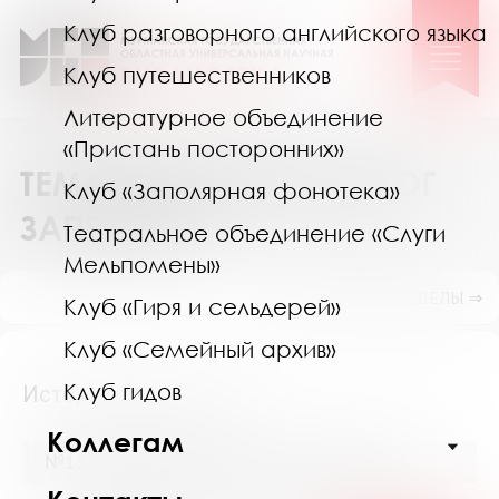
Клуб разговорного английского языка
Клуб путешественников
Литературное объединение
«Пристань посторонних»
ТЕМАТИЧЕСКИЙ КАТАЛОГ
Клуб «Заполярная фонотека»
ЗАПРОСОВ
Театральное объединение «Слуги
Мельпомены»
ПОКАЗАТЬ ПОДРАЗДЕЛЫ ⇒
Клуб «Гиря и сельдерей»
Клуб «Семейный архив»
Клуб гидов
Исторические науки
Коллегам
№15441 (Мурманск) от 24 декабря 2024