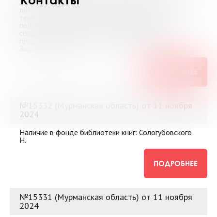
Здравствуйте! Помогите, пожалуйста, подобрать
литературу и источники для курсовой работы по
теме «Повседневная жизнь дворянства первой
половины XIX века (по воспоминаниям
современников)» Хотелось бы упор сделать на
провинциальное, а не столичное дворянство
Заранее спасибо!
ПОДРОБНЕЕ
№15332 (Мурманская область) от 11 ноября
2024
Наличие в фонде библиотеки книг: Сологубовского
Н.
ПОДРОБНЕЕ
№15331 (Мурманская область) от 11 ноября
2024