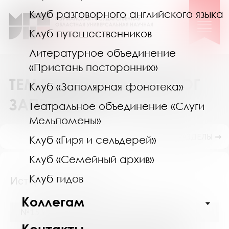
Клуб разговорного английского языка
Клуб путешественников
Литературное объединение
«Пристань посторонних»
ТЕМАТИЧЕСКИЙ КАТАЛОГ
Клуб «Заполярная фонотека»
ЗАПРОСОВ
Театральное объединение «Слуги
Мельпомены»
ПОКАЗАТЬ ПОДРАЗДЕЛЫ ⇒
Клуб «Гиря и сельдерей»
Клуб «Семейный архив»
Клуб гидов
Исторические науки
Коллегам
№15336 (Мурманск) от 13 ноября 2024
Контакты