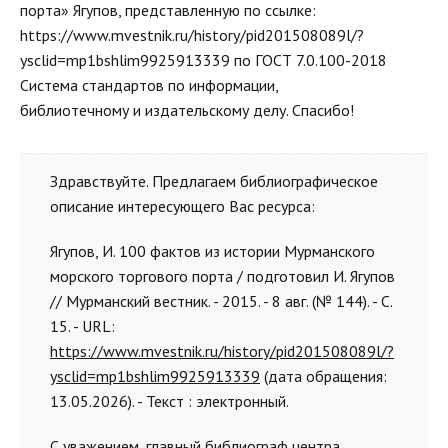
порта» Ягупов, представленную по ссылке:
https://www.mvestnik.ru/history/pid201508089l/?
ysclid=mp1bshlim9925913339 по ГОСТ 7.0.100-2018
Система стандартов по информации,
библиотечному и издательскому делу. Спасибо!
Здравствуйте. Предлагаем библиографическое
описание интересующего Вас ресурса:
Ягупов, И. 100 фактов из истории Мурманского
морского торгового порта / подготовил И. Ягупов
// Мурманский вестник. - 2015. - 8 авг. (№ 144). - С.
15. - URL:
https://www.mvestnik.ru/history/pid201508089l/?
ysclid=mp1bshlim9925913339
(дата обращения:
13.05.2026). - Текст : электронный.
С уважением, главный библиограф центра