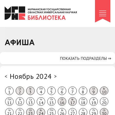
Клуб «Гиря и сельдерей»
Клуб «Семейный архив»
Клуб гидов
Коллегам
АФИША
Контакты
ПОКАЗАТЬ ПОДРАЗДЕЛЫ ⇒
Ноябрь 2024
<
>
Пт
Сб
Вс
ПН
Вт
Ср
Чт
Пт
Сб
Вс
1
2
3
4
5
6
7
8
9
10
ПН
Вт
Ср
Чт
Пт
Сб
Вс
ПН
Вт
Ср
11
12
13
14
15
16
17
18
19
20
Чт
Пт
Сб
Вс
ПН
Вт
Ср
Чт
Пт
Сб
21
22
23
24
25
26
27
28
29
30