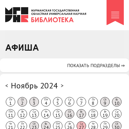
Клуб «Гиря и сельдерей»
Клуб «Семейный архив»
Клуб гидов
Коллегам
АФИША
Контакты
ПОКАЗАТЬ ПОДРАЗДЕЛЫ ⇒
Ноябрь 2024
<
>
Пт
Сб
Вс
ПН
Вт
Ср
Чт
Пт
Сб
Вс
1
2
3
4
5
6
7
8
9
10
ПН
Вт
Ср
Чт
Пт
Сб
Вс
ПН
Вт
Ср
11
12
13
14
15
16
17
18
19
20
Чт
Пт
Сб
Вс
ПН
Вт
Ср
Чт
Пт
Сб
21
22
23
24
25
26
27
28
29
30