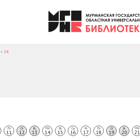
24
Пт
Сб
Вс
ПН
Вт
Ср
Чт
Пт
Сб
Вс
ПН
11
12
13
14
15
16
17
18
19
20
21