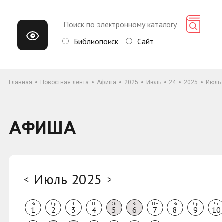
Библиопоиск
Сайт
Главная
Новостная лента
Афиша
2025
Июль
24
2025
Июль
АФИША
Июль 2025
<
>
Вт
Ср
Чт
Пт
Сб
Вс
ПН
Вт
Ср
Чт
1
2
3
4
5
6
7
8
9
10