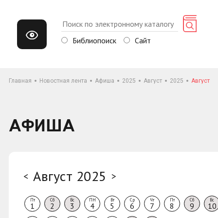
Библиопоиск
Сайт
Главная
Новостная лента
Афиша
2025
Август
2025
Август
АФИША
Август 2025
<
>
Пт
Сб
Вс
ПН
Вт
Ср
Чт
Пт
Сб
Вс
1
2
3
4
5
6
7
8
9
10