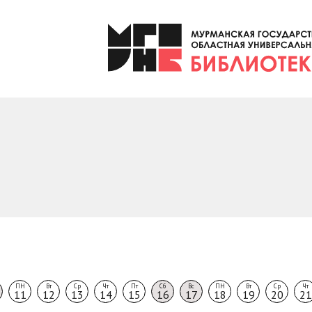
ПН
Вт
Ср
Чт
Пт
Сб
Вс
ПН
Вт
Ср
Чт
11
12
13
14
15
16
17
18
19
20
21