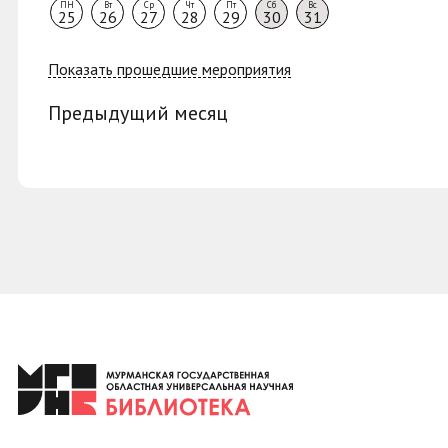
ПН
Вт
Ср
Чт
Пт
Сб
Вс
25
26
27
28
29
30
31
Показать прошедшие мероприятия
Предыдущий месяц