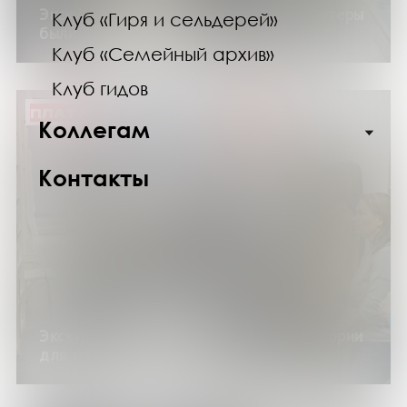
Экскурсия по выставке «Когда компьютеры
Клуб «Гиря и сельдерей»
были большими»
Клуб «Семейный архив»
Клуб гидов
ПЛАТНО
Коллегам
Контакты
Экскурсия по библиотеке «Теплые истории
для озябшего туриста»