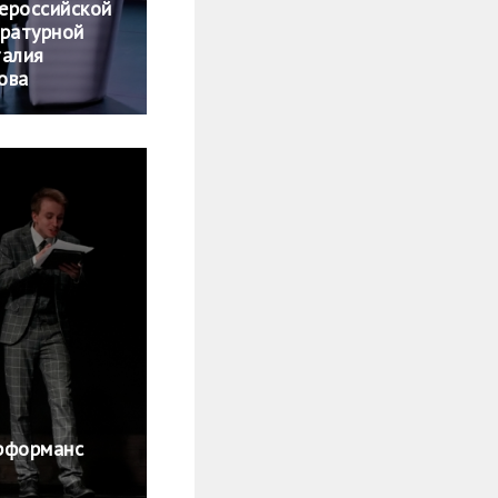
ероссийской
ературной
талия
ова
рформанс