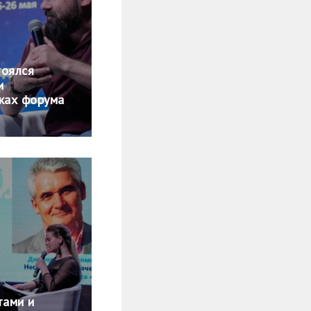
тоялся
и
мках форума
тами и