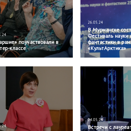
26.05.24
В Мурманске сос
5.24
Фестиваль науки 
аршие» поучаствовали в
фантастики в ра
тер-классе
«КультАрктика»
24.05.24
5.24
Встречи с лауреа