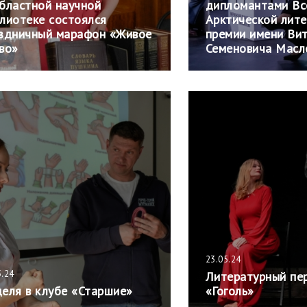
бластной научной
дипломантами Вс
лиотеке состоялся
Арктической лит
здничный марафон «Живое
премии имени Ви
во»
Семеновича Масл
23.05.24
5.24
Литературный пе
еля в клубе «Старшие»
«Гоголь»