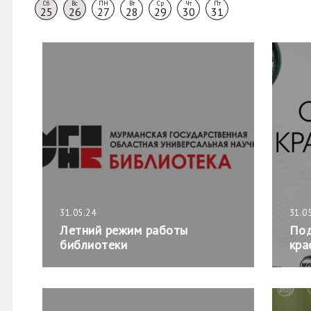
Сб
Вс
ПН
Вт
Ср
Чт
Пт
25
26
27
28
29
30
31
31.05.24
31.0
Летний режим работы
Под
библиотеки
кра