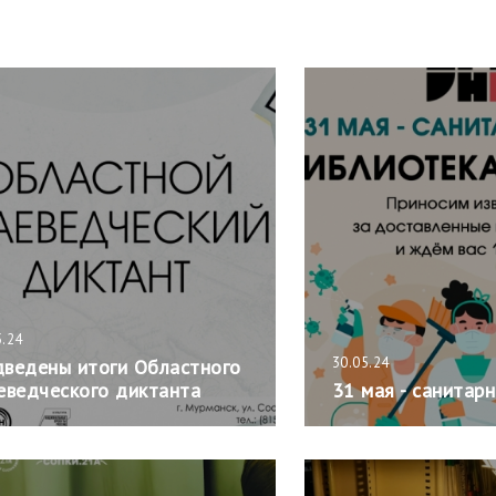
5.24
30.05.24
ведены итоги Областного
еведческого диктанта
31 мая - санитар