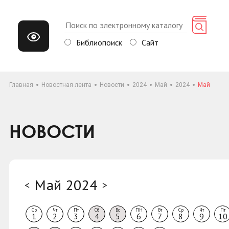
Библиопоиск
Сайт
Главная
Новостная лента
Новости
2024
Май
2024
Май
НОВОСТИ
Май 2024
<
>
Ср
Чт
Пт
Сб
Вс
ПН
Вт
Ср
Чт
Пт
1
2
3
4
5
6
7
8
9
10