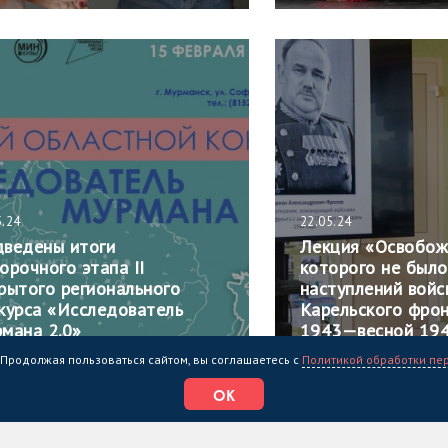
5.24
22.05.24
ведены итоги
Лекция «Освобож
орочного этапа II
которого не было
рытого регионального
наступлений войс
курса «Исследователь
Карельского фро
мана 2.0»
1943—весной 1944
. Продолжая пользоваться сайтом, вы соглашаетесь с
Политикой обработки пе
ОК