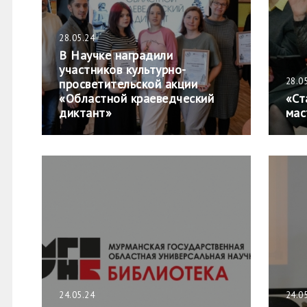
28.05.24
В Научке наградили
участников культурно-
28.0
просветительской акции
«Областной краеведческий
«Ст
диктант»
мас
24.05.24
24.0