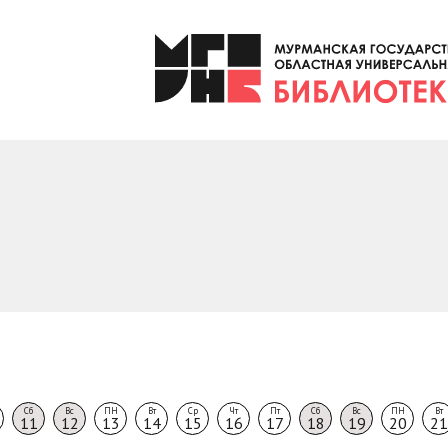
Сб
Вс
ПН
Вт
Ср
Чт
Пт
Сб
Вс
ПН
Вт
11
12
13
14
15
16
17
18
19
20
21