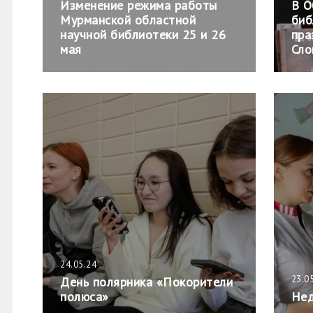
Изменение режима работы
В О
Мурманской областной
биб
научной библиотеки 25 и 26
пра
мая
Сло
24.05.24
23.0
День полярника «Покорители
полюса»
Нед