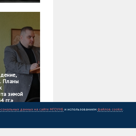
дение,
. Планы
к
нта зимой
 гг.»
рсональных данных на сайте МГОУНБ
и использованием
файлов cookie
.