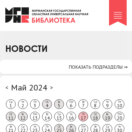
Клуб «Гиря и сельдерей»
Клуб «Семейный архив»
Клуб гидов
Коллегам
НОВОСТИ
Контакты
ПОКАЗАТЬ ПОДРАЗДЕЛЫ ⇒
Май 2024
<
>
Ср
Чт
Пт
Сб
Вс
ПН
Вт
Ср
Чт
Пт
1
2
3
4
5
6
7
8
9
10
Сб
Вс
ПН
Вт
Ср
Чт
Пт
Сб
Вс
ПН
11
12
13
14
15
16
17
18
19
20
Вт
Ср
Чт
Пт
Сб
Вс
ПН
Вт
Ср
Чт
21
22
23
24
25
26
27
28
29
30