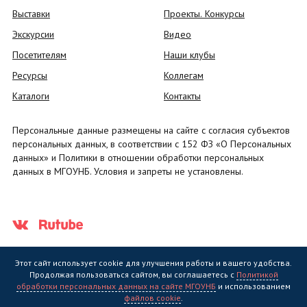
Выставки
Проекты. Конкурсы
Экскурсии
Видео
Посетителям
Наши клубы
Ресурсы
Коллегам
Каталоги
Контакты
Персональные данные размещены на сайте с согласия субъектов
персональных данных, в соответствии с 152 ФЗ «О Персональных
данных» и Политики в отношении обработки персональных
данных в МГОУНБ. Условия и запреты не установлены.
Этот сайт использует cookie для улучшения работы и вашего удобства.
Продолжая пользоваться сайтом, вы соглашаетесь с
Политикой
обработки персональных данных на сайте МГОУНБ
и использованием
Государственное областное бюджетное учреждение культуры
файлов cookie
.