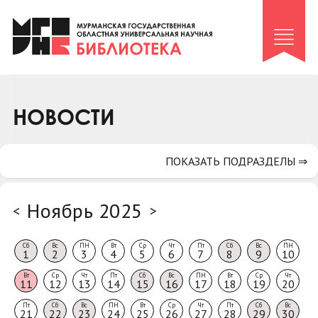
Клуб «Гиря и сельдерей»
Клуб «Семейный архив»
Клуб гидов
Коллегам
НОВОСТИ
Контакты
ПОКАЗАТЬ ПОДРАЗДЕЛЫ ⇒
Ноябрь 2025
<
>
Сб
Вс
ПН
Вт
Ср
Чт
Пт
Сб
Вс
ПН
1
2
3
4
5
6
7
8
9
10
Вт
Ср
Чт
Пт
Сб
Вс
ПН
Вт
Ср
Чт
11
12
13
14
15
16
17
18
19
20
Пт
Сб
Вс
ПН
Вт
Ср
Чт
Пт
Сб
Вс
21
22
23
24
25
26
27
28
29
30