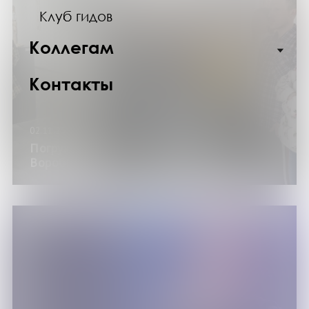
Клуб гидов
Коллегам
Контакты
02.11.25
Погружение в мир творчества Юлии
Воробьёвой