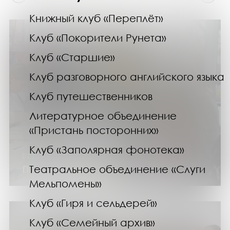
Книжный клуб «Переплёт»
Клуб «Покорители Рунета»
Клуб «Старшие»
Клуб разговорного английского языка
Клуб путешественников
Литературное объединение
«Пристань посторонних»
Клуб «Заполярная фонотека»
02.11.25
Театральное объединение «Слуги
Погружение в природу и искусство
Мельпомены»
Клуб «Гиря и сельдерей»
Клуб «Семейный архив»