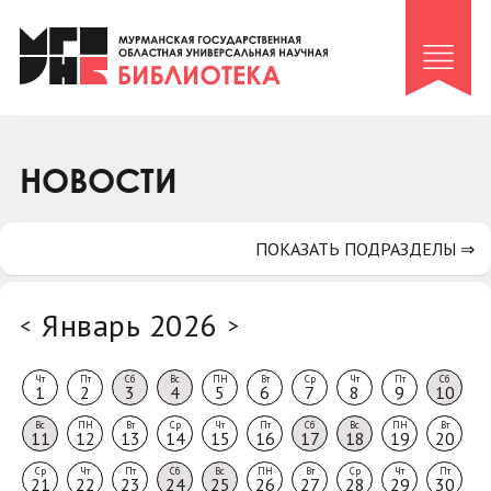
Клуб «Гиря и сельдерей»
Клуб «Семейный архив»
Клуб гидов
Коллегам
НОВОСТИ
Контакты
ПОКАЗАТЬ ПОДРАЗДЕЛЫ ⇒
Январь 2026
<
>
Чт
Пт
Сб
Вс
ПН
Вт
Ср
Чт
Пт
Сб
1
2
3
4
5
6
7
8
9
10
Вс
ПН
Вт
Ср
Чт
Пт
Сб
Вс
ПН
Вт
11
12
13
14
15
16
17
18
19
20
Ср
Чт
Пт
Сб
Вс
ПН
Вт
Ср
Чт
Пт
21
22
23
24
25
26
27
28
29
30